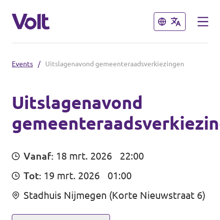
Sluiten
Sluiten
Events
/
Uitslagenavond gemeenteraadsverkiezingen
Volt communities dichtbij
Volt Arnhem
Uitslagenavond
gemeenteraadsverkiezi
Standpunten
Volt Nijmegen
Volt Achterhoek
Over Volt
Vanaf:
18 mrt. 2026
22:00
Volt Doetinchem e.o.
Mensen
Tot:
19 mrt. 2026
01:00
Volt Zutphen e.o.
Stadhuis Nijmegen (Korte Nieuwstraat 6)
Nieuws
Volt Foodvalley