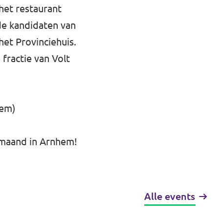
 het restaurant
de kandidaten van
et Provinciehuis.
fractie van Volt
hem)
e maand in Arnhem!
Alle events