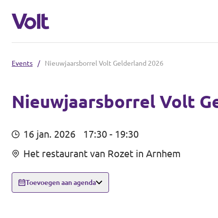
Events
/
Nieuwjaarsborrel Volt Gelderland 2026
Volt communities dichtbij
Volt Arnhem
Nieuwjaarsborrel Volt G
Standpunten
Volt Nijmegen
16 jan. 2026
17:30 - 19:30
Volt Achterhoek
Over Volt
Het restaurant van Rozet in Arnhem
Volt Doetinchem e.o.
Mensen
Toevoegen aan agenda
Volt Zutphen e.o.
Nieuws
Volt Foodvalley