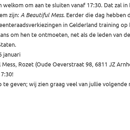
jn welkom om aan te sluiten vanaf 17:30. Dat zal in
em zijn:
A Beautiful Mess.
Eerder die dag hebben 
enteraadsverkiezingen in Gelderland training op h
kans om hen te ontmoeten, net als de leden van de 
Staten.
6 januari
l Mess, Rozet (Oude Oeverstraat 98, 6811 JZ Arn
7:30!
op te geven; wij zien graag veel van jullie volgend