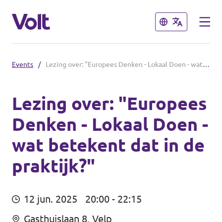
Sluiten
Sluiten
Events
/
Lezing over: "Europees Denken - Lokaal Doen - wat betekent dat in de praktijk?"
Volt communities dichtbij
Volt Arnhem
Lezing over: "Europees
Denken - Lokaal Doen -
Standpunten
Volt Nijmegen
wat betekent dat in de
Volt Achterhoek
Over Volt
praktijk?"
Volt Doetinchem e.o.
Mensen
Volt Zutphen e.o.
12 jun. 2025
20:00 - 22:15
Nieuws
Volt Foodvalley
Gasthuislaan 8, Velp