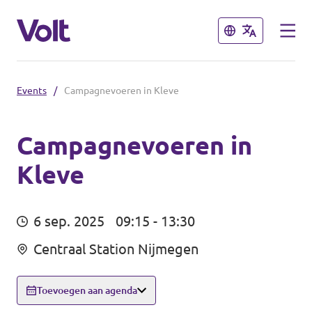
Sluiten
Sluiten
Events
/
Campagnevoeren in Kleve
Volt communities dichtbij
Volt Arnhem
Campagnevoeren in
Kleve
Standpunten
Volt Nijmegen
Volt Achterhoek
Over Volt
6 sep. 2025
09:15 - 13:30
Volt Doetinchem e.o.
Mensen
Centraal Station Nijmegen
Volt Zutphen e.o.
Toevoegen aan agenda
Nieuws
Volt Foodvalley