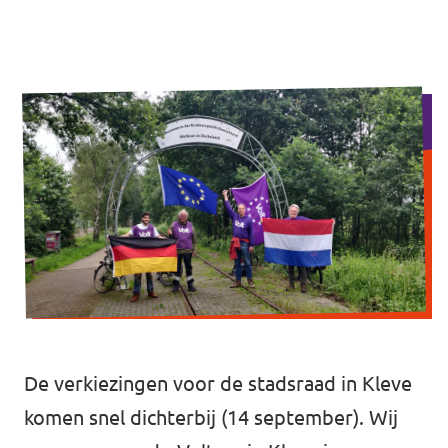
Volt Rheden
Agenda
Volt Veluwe Noord
Volt Rivierenland
Nieuwsbrieven →
Volt Gelderland
Evenementen →
Volt Nederland
Vacatures →
↗️ Overzicht alle Nederlandse afdelingen
↗️ Over de grens Noordrijn-Westfalen
Vacatures
De verkiezingen voor de stadsraad in Kleve
komen snel dichterbij (14 september). Wij
Vacature kandidaat-Statenlid