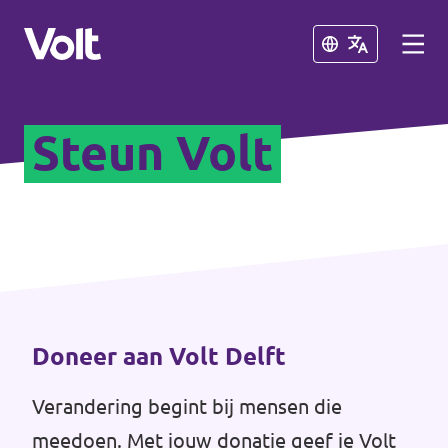
Sluiten
Sluiten
Steun Volt
Afdelingen in de gemeenten
Volt Amsterdam
Standpunten
Volt Arnhem
Volt Delft
Over Volt
...alle Volt gemeenten
Mensen
Doneer aan Volt Delft
Verandering begint bij mensen die
Afdelingen in de provincies
Nieuws
meedoen. Met jouw donatie geef je Volt