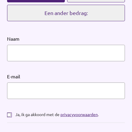
Werken bij Volt
Een ander bedrag:
Contact
Sprekersaanvraag
Naam
Volt There - Buitenlandstichting Volt
Charge - Wetenschappelijk Platform Volt
E-mail
Ja, ik ga akkoord met de
privacyvoorwaarden
.