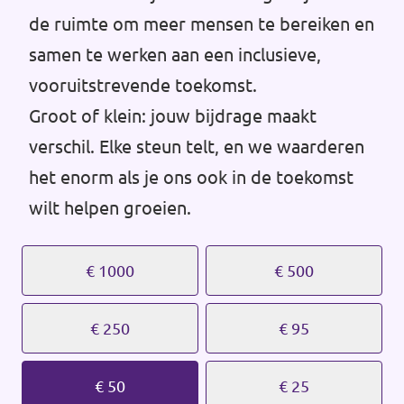
Volt Drenthe
de ruimte om meer mensen te bereiken en
Agenda
samen te werken aan een inclusieve,
Volt Fryslân
vooruitstrevende toekomst.
Volt Provincie Utrecht
Groot of klein: jouw bijdrage maakt
Doneer
...alle Volt provincies
verschil. Elke steun telt, en we waarderen
het enorm als je ons ook in de toekomst
Word lid
wilt helpen groeien.
Word actief
€ 1000
€ 500
€ 250
€ 95
Doneer
€ 50
€ 25