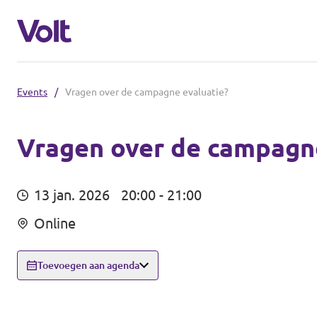
Events
/
Vragen over de campagne evaluatie?
Afdelingen in de gemeenten
Volt Amsterdam
Vragen over de campagn
Standpunten
Volt Arnhem
13 jan. 2026
20:00 - 21:00
Volt Delft
Over Volt
Online
...alle Volt gemeenten
Mensen
Toevoegen aan agenda
Afdelingen in de provincies
Nieuws