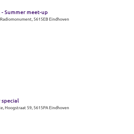
k - Summer meet-up
et Radiomonument, 5615EB Eindhoven
 special
Eindhoven, Theaterzaal 't Rozenknopje, Hoogstraat 59, 5615PA Eindhoven