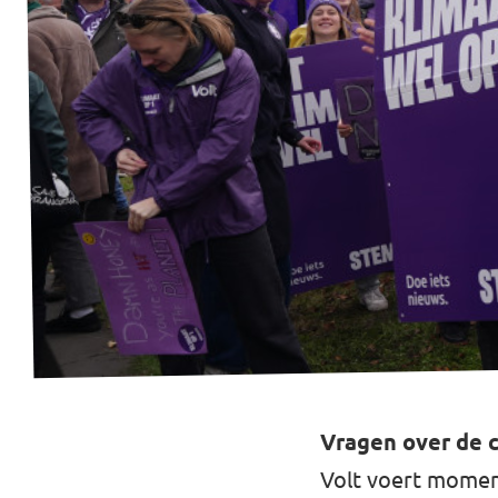
Werken bij Volt
Contact
Sprekersaanvraag
Volt There - Buitenlandstichting Volt
Charge - Wetenschappelijk Platform Volt
Vragen over de 
Volt voert momen