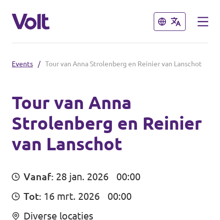
Sluiten
Sluiten
Events
/
Tour van Anna Strolenberg en Reinier van Lanschot
Afdelingen in de gemeenten
Volt Amsterdam
Tour van Anna
Strolenberg en Reinier
Standpunten
Volt Arnhem
van Lanschot
Volt Delft
Over Volt
...alle Volt gemeenten
Mensen
Vanaf:
28 jan. 2026
00:00
Tot:
16 mrt. 2026
00:00
Afdelingen in de provincies
Nieuws
Diverse locaties