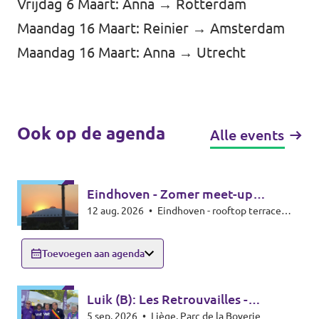
Vrijdag 6 Maart: Anna → Rotterdam
Maandag 16 Maart: Reinier → Amsterdam
Maandag 16 Maart: Anna → Utrecht
Ook op de agenda
Alle events
Eindhoven - Zomer meet-up
12 aug. 2026
•
Eindhoven - rooftop terrace
zonsverduistering
Beukenlaan 143 - 5616VD Eindhoven
Toevoegen aan agenda
Luik (B): Les Retrouvailles -
5 sep. 2026
•
Liège, Parc de la Boverie
infostand