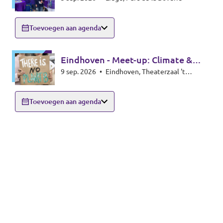
Toevoegen aan agenda
Eindhoven - Meet-up: Climate &
9 sep. 2026
•
Eindhoven, Theaterzaal 't
Energy special
Rozenknopje, Hoogstraat 59, 5615PA
Eindhoven
Toevoegen aan agenda