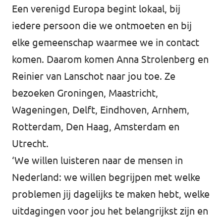
Een verenigd Europa begint lokaal, bij
Werken bij Volt
iedere persoon die we ontmoeten en bij
Contact
elke gemeenschap waarmee we in contact
komen. Daarom komen Anna Strolenberg en
Sprekersaanvraag
Reinier van Lanschot naar jou toe. Ze
Volt There - Buitenlandstichting Volt
bezoeken Groningen, Maastricht,
Charge - Wetenschappelijk Platform Volt
Wageningen, Delft, Eindhoven, Arnhem,
Rotterdam, Den Haag, Amsterdam en
Utrecht.
‘We willen luisteren naar de mensen in
Nederland: we willen begrijpen met welke
problemen jij dagelijks te maken hebt, welke
uitdagingen voor jou het belangrijkst zijn en