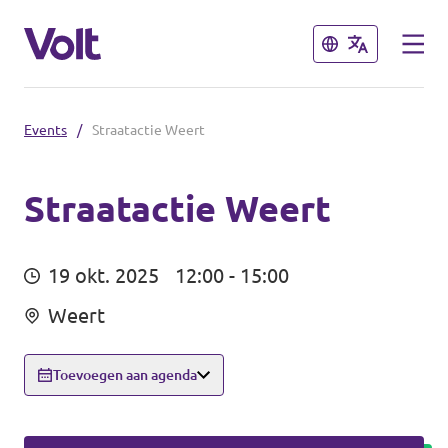
Sluiten
Sluiten
Events
/
Straatactie Weert
Afdelingen in de gemeenten
Volt Amsterdam
Straatactie Weert
Standpunten
Volt Arnhem
19 okt. 2025
12:00 - 15:00
Volt Delft
Over Volt
Weert
...alle Volt gemeenten
Mensen
Toevoegen aan agenda
Afdelingen in de provincies
Nieuws