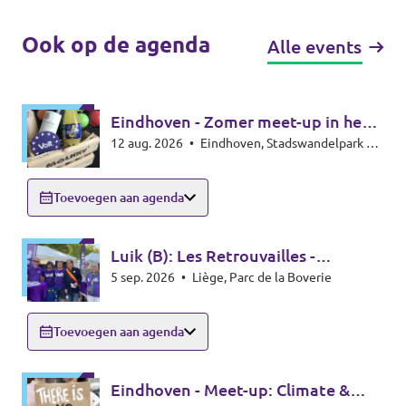
Ook op de agenda
Alle events
Eindhoven - Zomer meet-up in het
12 aug. 2026
•
Eindhoven, Stadswandelpark bij
park - Summer meet-up
het Radiomonument, 5615EB Eindhoven
Toevoegen aan agenda
Luik (B): Les Retrouvailles -
5 sep. 2026
•
Liège, Parc de la Boverie
infostand
Toevoegen aan agenda
Eindhoven - Meet-up: Climate &