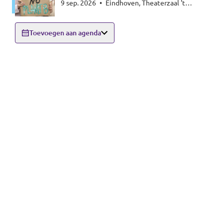
9 sep. 2026
•
Eindhoven, Theaterzaal 't
Energy special
Rozenknopje, Hoogstraat 59, 5615PA
Eindhoven
Toevoegen aan agenda