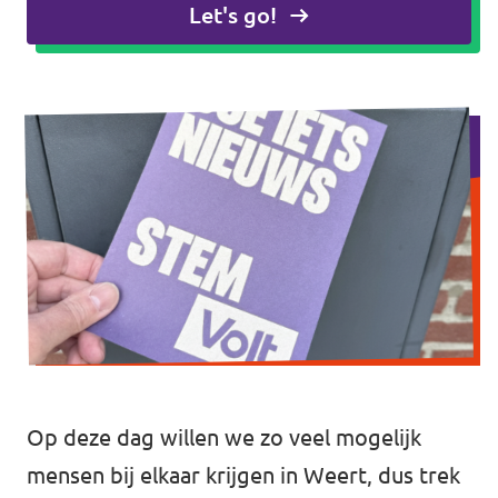
Let's go!
Volt Drenthe
Agenda
Volt Fryslân
Volt Provincie Utrecht
Doneer
...alle Volt provincies
Word lid
Word actief
Doneer
Op deze dag willen we zo veel mogelijk
mensen bij elkaar krijgen in Weert, dus trek