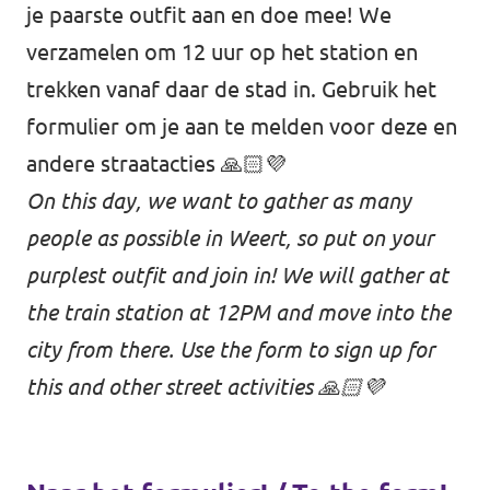
je paarste outfit aan en doe mee! We
Werken bij Volt
verzamelen om 12 uur op het station en
trekken vanaf daar de stad in. Gebruik het
Contact
formulier om je aan te melden voor deze en
Sprekersaanvraag
andere straatacties 🙏🏻💜
Volt There - Buitenlandstichting Volt
On this day, we want to gather as many
Charge - Wetenschappelijk Platform Volt
people as possible in Weert, so put on your
purplest outfit and join in! We will gather at
the train station at 12PM and move into the
city from there. Use the form to sign up for
this and other street activities 🙏🏻💜