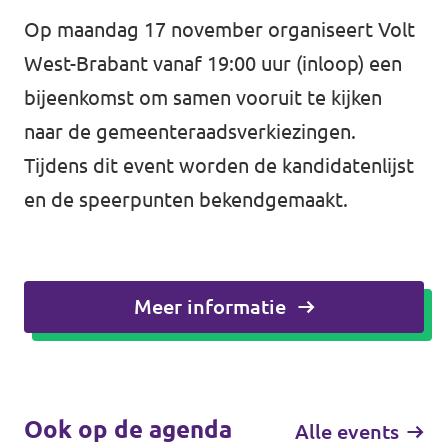
Op maandag 17 november organiseert Volt
Werken bij Volt
West-Brabant vanaf 19:00 uur (inloop) een
Contact
bijeenkomst om samen vooruit te kijken
Sprekersaanvraag
naar de gemeenteraadsverkiezingen.
Tijdens dit event worden de kandidatenlijst
Volt There - Buitenlandstichting Volt
en de speerpunten bekendgemaakt.
Charge - Wetenschappelijk Platform Volt
Meer informatie
Ook op de agenda
Alle events