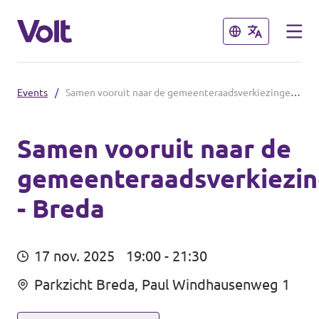
Sluiten
Sluiten
Events
/
Samen vooruit naar de gemeenteraadsverkiezingen - Breda
Afdelingen in de gemeenten
Volt Amsterdam
Samen vooruit naar de
gemeenteraadsverkiezi
Standpunten
Volt Arnhem
- Breda
Volt Delft
Over Volt
...alle Volt gemeenten
Mensen
17 nov. 2025
19:00 - 21:30
Parkzicht Breda, Paul Windhausenweg 1
Afdelingen in de provincies
Nieuws