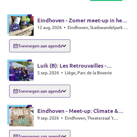
Eindhoven - Zomer meet-up in het
12 aug. 2026
•
Eindhoven, Stadswandelpark bij
park - Summer meet-up
het Radiomonument, 5615EB Eindhoven
Toevoegen aan agenda
Luik (B): Les Retrouvailles -
5 sep. 2026
•
Liège, Parc de la Boverie
infostand
Toevoegen aan agenda
Eindhoven - Meet-up: Climate &
9 sep. 2026
•
Eindhoven, Theaterzaal 't
Energy special
Rozenknopje, Hoogstraat 59, 5615PA
Eindhoven
Toevoegen aan agenda