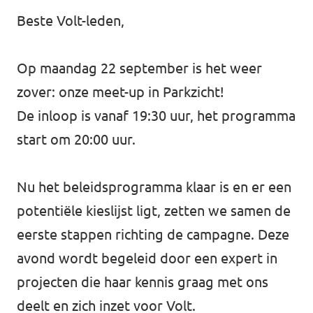
Beste Volt-leden,
Werken bij Volt
Contact
Op maandag 22 september is het weer
Sprekersaanvraag
zover: onze meet-up in Parkzicht!
De inloop is vanaf 19:30 uur, het programma
Volt There - Buitenlandstichting Volt
start om 20:00 uur.
Charge - Wetenschappelijk Platform Volt
Nu het beleidsprogramma klaar is en er een
potentiële kieslijst ligt, zetten we samen de
eerste stappen richting de campagne. Deze
avond wordt begeleid door een expert in
projecten die haar kennis graag met ons
deelt en zich inzet voor Volt.