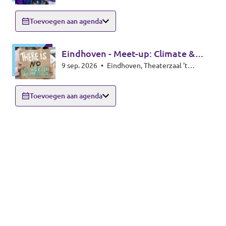
Toevoegen aan agenda
Eindhoven - Meet-up: Climate &
9 sep. 2026
•
Eindhoven, Theaterzaal 't
Energy special
Rozenknopje, Hoogstraat 59, 5615PA
Eindhoven
Toevoegen aan agenda