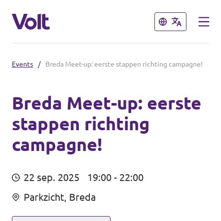
Sluiten
Sluiten
Events
/
Breda Meet-up: eerste stappen richting campagne!
Afdelingen in de gemeenten
Volt Amsterdam
Breda Meet-up: eerste
stappen richting
Standpunten
Volt Arnhem
campagne!
Volt Delft
Over Volt
...alle Volt gemeenten
Mensen
22 sep. 2025
19:00 - 22:00
Parkzicht, Breda
Afdelingen in de provincies
Nieuws