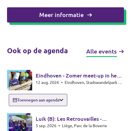
Meer informatie
Ook op de agenda
Alle events
Eindhoven - Zomer meet-up in het
12 aug. 2026
•
Eindhoven, Stadswandelpark bij
park - Summer meet-up
het Radiomonument, 5615EB Eindhoven
Toevoegen aan agenda
Luik (B): Les Retrouvailles -
5 sep. 2026
•
Liège, Parc de la Boverie
infostand