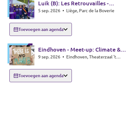
Luik (B): Les Retrouvailles -
5 sep. 2026
•
Liège, Parc de la Boverie
infostand
Toevoegen aan agenda
Eindhoven - Meet-up: Climate &
9 sep. 2026
•
Eindhoven, Theaterzaal 't
Energy special
Rozenknopje, Hoogstraat 59, 5615PA
Eindhoven
Toevoegen aan agenda