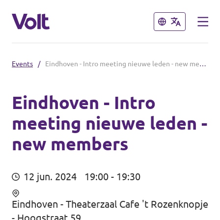
Sluiten
Sluiten
Events
/
Eindhoven - Intro meeting nieuwe leden - new members
Afdelingen in de gemeenten
Volt Amsterdam
Eindhoven - Intro
meeting nieuwe leden -
Standpunten
Volt Arnhem
new members
Volt Delft
Over Volt
...alle Volt gemeenten
Mensen
12 jun. 2024
19:00 - 19:30
Afdelingen in de provincies
Eindhoven - Theaterzaal Cafe 't Rozenknopje
Nieuws
- Hoogstraat 59