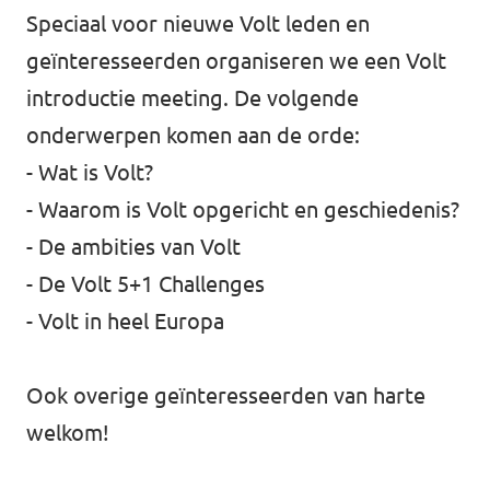
Speciaal voor nieuwe Volt leden en
Werken bij Volt
geïnteresseerden organiseren we een Volt
Contact
introductie meeting. De volgende
onderwerpen komen aan de orde:
Sprekersaanvraag
- Wat is Volt?
Volt There - Buitenlandstichting Volt
- Waarom is Volt opgericht en geschiedenis?
Charge - Wetenschappelijk Platform Volt
- De ambities van Volt
- De Volt 5+1 Challenges
- Volt in heel Europa
Ook overige geïnteresseerden van harte
welkom!