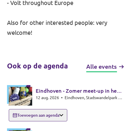
- Volt throughout Europe
Also for other interested people: very
welcome!
Ook op de agenda
Alle events
Eindhoven - Zomer meet-up in het
12 aug. 2026
•
Eindhoven, Stadswandelpark bij
park - Summer meet-up
het Radiomonument, 5615EB Eindhoven
Toevoegen aan agenda