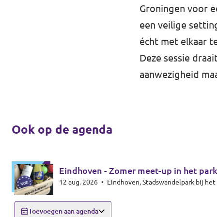
Groningen voor ee
een veilige setti
écht met elkaar t
Deze sessie draai
aanwezigheid maak
Ook op de agenda
Eindhoven - Zomer meet-up in het par
12 aug. 2026
•
Eindhoven, Stadswandelpark bij h
Toevoegen aan agenda