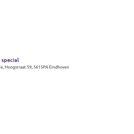
 special
Eindhoven, Theaterzaal 't Rozenknopje, Hoogstraat 59, 5615PA Eindhoven