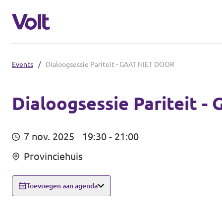
Events
/
Dialoogsessie Pariteit - GAAT NIET DOOR
Afdelingen in de gemeenten
Volt Amsterdam
Dialoogsessie Pariteit 
Standpunten
Volt Arnhem
7 nov. 2025
19:30 - 21:00
Volt Delft
Over Volt
Provinciehuis
...alle Volt gemeenten
Mensen
Toevoegen aan agenda
Afdelingen in de provincies
Nieuws