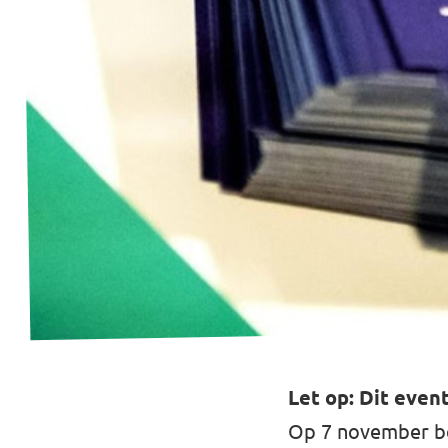
Werken bij Volt
Contact
Sprekersaanvraag
Volt There - Buitenlandstichting Volt
Charge - Wetenschappelijk Platform Volt
Let op: Dit even
Op 7 november ben