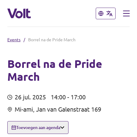
Sluiten
Sluiten
Events
/
Borrel na de Pride March
Afdelingen in de gemeenten
Volt Amsterdam
Borrel na de Pride
March
Standpunten
Volt Arnhem
Volt Delft
Over Volt
26 jul. 2025
14:00 - 17:00
...alle Volt gemeenten
Mensen
Mi-ami, Jan van Galenstraat 169
Afdelingen in de provincies
Toevoegen aan agenda
Nieuws