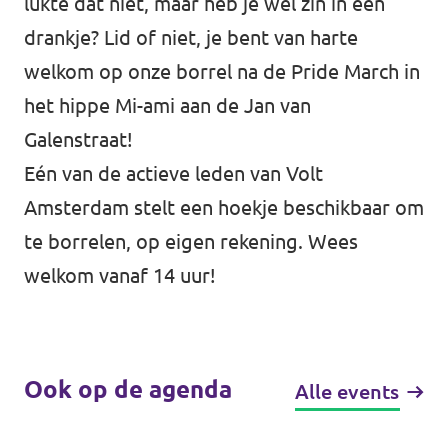
lukte dat niet, maar heb je wel zin in een
drankje? Lid of niet, je bent van harte
Werken bij Volt
welkom op onze borrel na de Pride March in
Contact
het hippe Mi-ami aan de Jan van
Sprekersaanvraag
Galenstraat!
Volt There - Buitenlandstichting Volt
Eén van de actieve leden van Volt
Amsterdam stelt een hoekje beschikbaar om
Charge - Wetenschappelijk Platform Volt
te borrelen, op eigen rekening. Wees
welkom vanaf 14 uur!
Ook op de agenda
Alle events