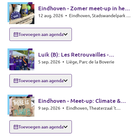
Eindhoven - Zomer meet-up in het
12 aug. 2026
•
Eindhoven, Stadswandelpark bij
park - Summer meet-up
het Radiomonument, 5615EB Eindhoven
Toevoegen aan agenda
Luik (B): Les Retrouvailles -
5 sep. 2026
•
Liège, Parc de la Boverie
infostand
Toevoegen aan agenda
Eindhoven - Meet-up: Climate &
9 sep. 2026
•
Eindhoven, Theaterzaal 't
Energy special
Rozenknopje, Hoogstraat 59, 5615PA
Eindhoven
Toevoegen aan agenda