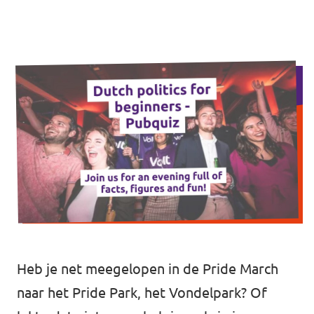
Volt Drenthe
Agenda
Volt Fryslân
Volt Provincie Utrecht
Doneer
...alle Volt provincies
Word lid
Word actief
Doneer
Heb je net meegelopen in de
Pride March
naar het Pride Park
, het Vondelpark? Of