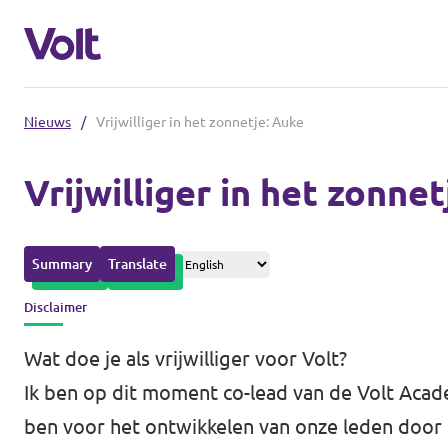
Nieuws
/
Vrijwilliger in het zonnetje: Auke
Afdelingen in de gemeenten
Vrijwilliger in het zonne
Volt Amsterdam
Standpunten
Volt Arnhem
Summary
Translate
Volt Delft
Over Volt
Disclaimer
...alle Volt gemeenten
Mensen
Wat doe je als vrijwilliger voor Volt?
Ik ben op dit moment co-lead van de Volt Acad
Afdelingen in de provincies
ben voor het ontwikkelen van onze leden door 
Nieuws