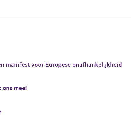
en manifest voor Europese onafhankelijkheid
t ons mee!
e