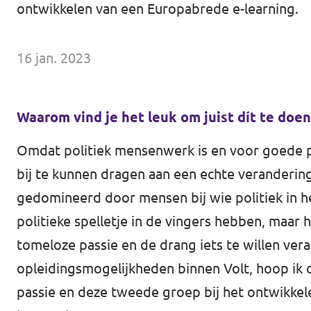
ontwikkelen van een Europabrede e-learning.
Volt Drenthe
Agenda
Volt Fryslân
16 jan. 2023
Volt Provincie Utrecht
Doneer
...alle Volt provincies
Waarom vind je het leuk om juist dít te doen
Word lid
Omdat politiek mensenwerk is en voor goede po
bij te kunnen dragen aan een echte verandering
Word actief
gedomineerd door mensen bij wie politiek in het
politieke spelletje in de vingers hebben, maar 
tomeloze passie en de drang iets te willen ver
Doneer
opleidingsmogelijkheden binnen Volt, hoop ik d
passie en deze tweede groep bij het ontwikkele