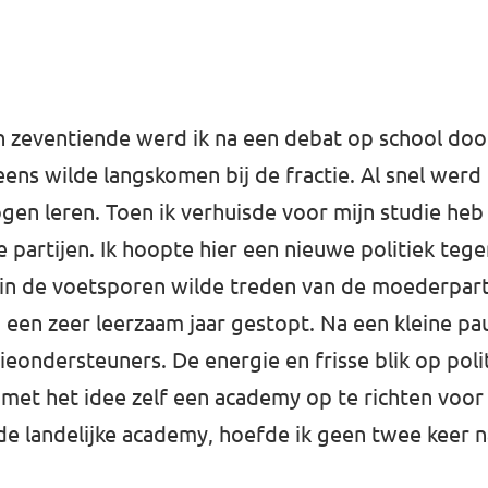
jn zeventiende werd ik na een debat op school door
ns wilde langskomen bij de fractie. Al snel werd 
gen leren. Toen ik verhuisde voor mijn studie he
 partijen. Ik hoopte hier een nieuwe politiek teg
e in de voetsporen wilde treden van de moederpart
 na een zeer leerzaam jaar gestopt. Na een kleine p
ondersteuners. De energie en frisse blik op politi
t met het idee zelf een academy op te richten voor
de landelijke academy, hoefde ik geen twee keer n