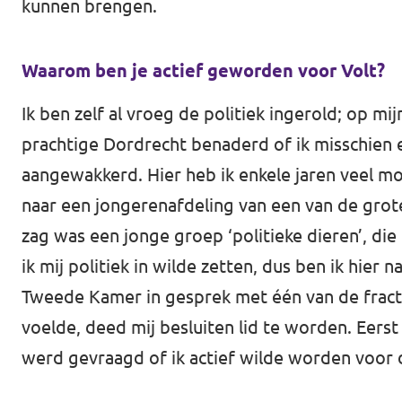
kunnen brengen.
Werken bij Volt
Waarom ben je actief geworden voor Volt?
Contact
Sprekersaanvraag
Ik ben zelf al vroeg de politiek ingerold; op mi
prachtige Dordrecht benaderd of ik misschien ee
Volt There - Buitenlandstichting Volt
aangewakkerd. Hier heb ik enkele jaren veel mo
Charge - Wetenschappelijk Platform Volt
naar een jongerenafdeling van een van de grote
zag was een jonge groep ‘politieke dieren’, di
ik mij politiek in wilde zetten, dus ben ik hier
Tweede Kamer in gesprek met één van de fractie
voelde, deed mij besluiten lid te worden. Eers
werd gevraagd of ik actief wilde worden voor 