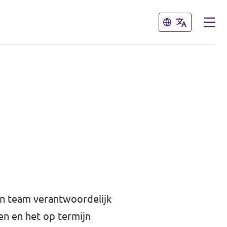
Sluiten
Sluiten
jn team verantwoordelijk
en en het op termijn