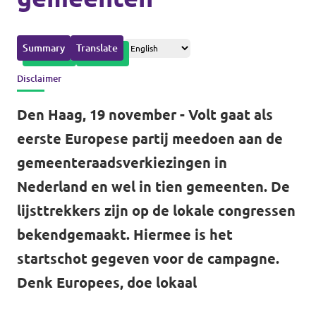
Volt Drenthe
Agenda
Volt Fryslân
Summary
Translate
Volt Provincie Utrecht
Disclaimer
Doneer
...alle Volt provincies
Den Haag, 19 november - Volt gaat als
eerste Europese partij meedoen aan de
Word lid
gemeenteraadsverkiezingen in
Word actief
Nederland en wel in tien gemeenten. De
lijsttrekkers zijn op de lokale congressen
bekendgemaakt. Hiermee is het
startschot gegeven voor de campagne.
Doneer
Denk Europees, doe lokaal