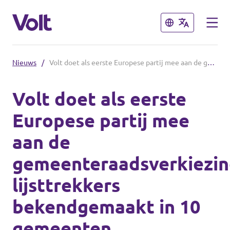
Sluiten
Sluiten
Nieuws
/
Volt doet als eerste Europese partij mee aan de gemeenteraadsverkiezingen: lijsttrekkers bekendgemaakt in 10 gemeenten
Afdelingen in de gemeenten
Volt doet als eerste
Volt Amsterdam
Europese partij mee
Standpunten
Volt Arnhem
aan de
Volt Delft
Over Volt
gemeenteraadsverkiezin
...alle Volt gemeenten
Mensen
lijsttrekkers
bekendgemaakt in 10
Afdelingen in de provincies
Nieuws
gemeenten