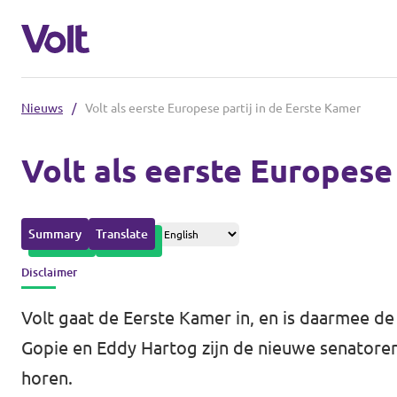
Nieuws
/
Volt als eerste Europese partij in de Eerste Kamer
Afdelingen in de gemeenten
Volt als eerste Europese
Volt Amsterdam
Standpunten
Volt Arnhem
Summary
Translate
Volt Delft
Over Volt
Disclaimer
...alle Volt gemeenten
Mensen
Volt gaat de Eerste Kamer in, en is daarmee de
Gopie en Eddy Hartog zijn de nieuwe senatoren
Afdelingen in de provincies
horen.
Nieuws