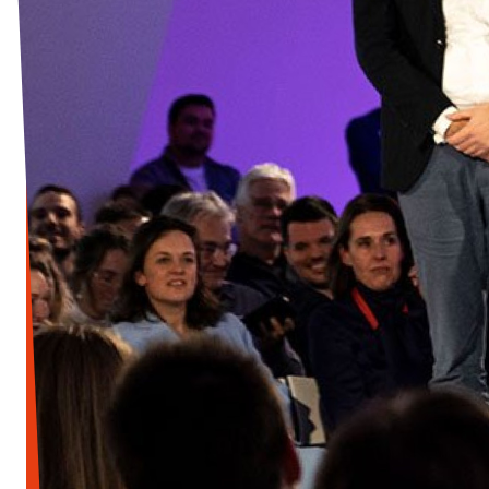
Werken bij Volt
Contact
Sprekersaanvraag
Volt There - Buitenlandstichting Volt
Charge - Wetenschappelijk Platform Volt