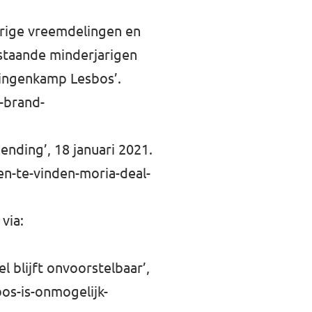
arige vreemdelingen en
nstaande minderjarigen
elingenkamp Lesbos’.
-brand-
ending’, 18 januari 2021.
n-te-vinden-moria-deal-
via:
 blijft onvoorstelbaar’,
os-is-onmogelijk-