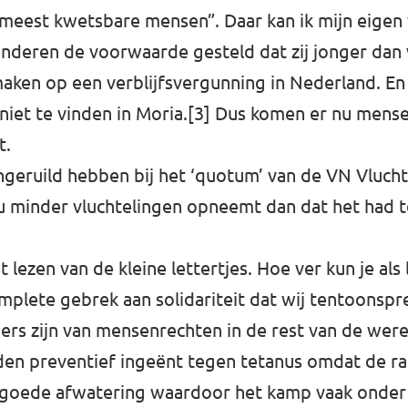
“meest kwetsbare mensen”. Daar kan ik mijn eige
 kinderen de voorwaarde gesteld dat zij jonger dan
ken op een verblijfsvergunning in Nederland. En w
niet te vinden in Moria.
[3]
Dus komen er nu mensen
t.
ingeruild hebben bij het ‘quotum’ van de VN Vluch
 nu minder vluchtelingen opneemt dan dat het had
 lezen van de kleine lettertjes. Hoe ver kun je als
plete gebrek aan solidariteit dat wij tentoonspr
ers zijn van mensenrechten in de rest van de were
den preventief ingeënt tegen tetanus omdat de ratt
n goede afwatering waardoor het kamp vaak onder w