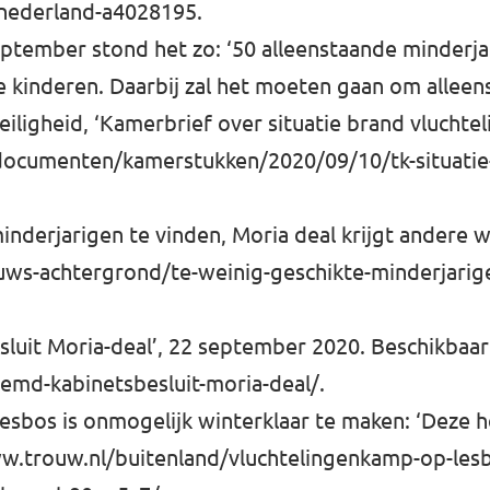
r-nederland-a4028195
.
ptember stond het zo: ‘50 alleenstaande minderj
 kinderen. Daarbij zal het moeten gaan om allee
 Veiligheid, ‘Kamerbrief over situatie brand vlucht
/documenten/kamerstukken/2020/09/10/tk-situatie
minderjarigen te vinden, Moria deal krijgt andere w
uws-achtergrond/te-weinig-geschikte-minderjarige
it Moria-deal’, 22 september 2020. Beschikbaar 
emd-kabinetsbesluit-moria-deal/
.
sbos is onmogelijk winterklaar te maken: ‘Deze hel
w.trouw.nl/buitenland/vluchtelingenkamp-op-lesb