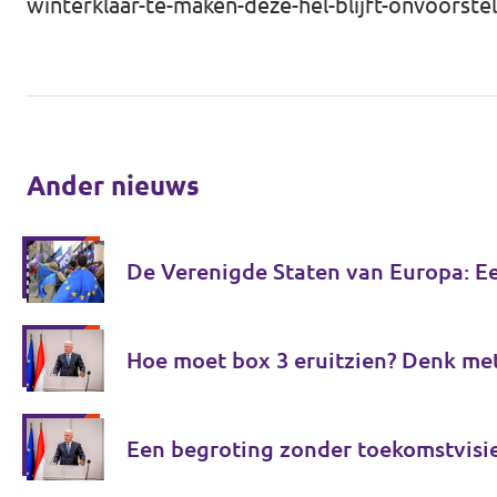
winterklaar-te-maken-deze-hel-blijft-onvoorst
Ander nieuws
De Verenigde Staten van Europa: E
Hoe moet box 3 eruitzien? Denk me
Een begroting zonder toekomstvisi