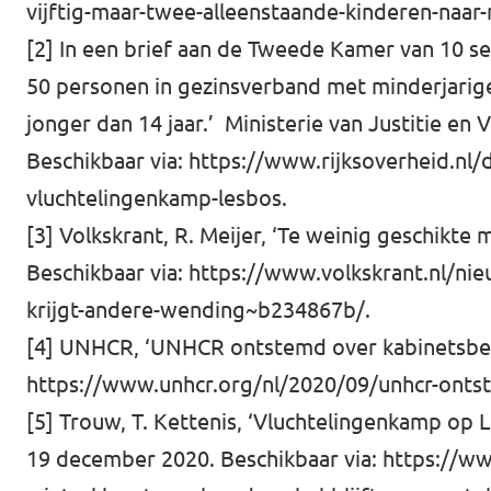
vijftig-maar-twee-alleenstaande-kinderen-naa
[2]
In een brief aan de Tweede Kamer van 10 se
50 personen in gezinsverband met minderjarige
jonger dan 14 jaar.’ Ministerie van Justitie en
Beschikbaar via:
https://www.rijksoverheid.nl
vluchtelingenkamp-lesbos
.
[3]
Volkskrant, R. Meijer, ‘Te weinig geschikte 
Beschikbaar via:
https://www.volkskrant.nl/nie
krijgt-andere-wending~b234867b/
.
[4]
UNHCR, ‘UNHCR ontstemd over kabinetsbeslu
https://www.unhcr.org/nl/2020/09/unhcr-ontst
[5]
Trouw, T. Kettenis, ‘Vluchtelingenkamp op Le
19 december 2020. Beschikbaar via:
https://ww