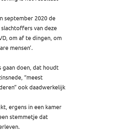
van september 2020 de
slachtoffers van deze
VVD, om af te dingen, om
bare mensen’.
ds gaan doen, dat houdt
zinsnede, “meest
nderen” ook daadwerkelijk
jkt, ergens in een kamer
 een stemmetje dat
erleven.