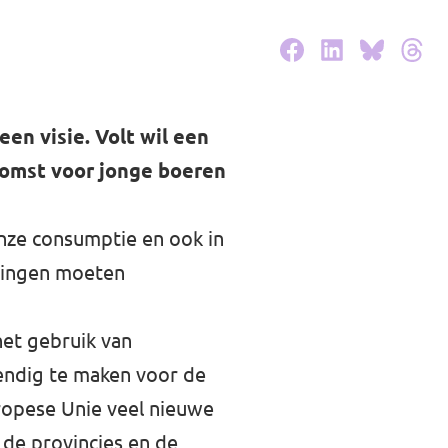
en visie. Volt wil een
komst voor jonge boeren
onze consumptie en ook in
 dingen moeten
het gebruik van
endig te maken voor de
uropese Unie veel nieuwe
 de provincies en de