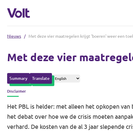
Nieuws
/
Met deze vier maatregelen krijgt 'boeren' weer een to
Afdelingen in de gemeenten
Met deze vier maatregel
Volt Amsterdam
Standpunten
Volt Arnhem
Summary
Translate
Volt Delft
Over Volt
Disclaimer
...alle Volt gemeenten
Mensen
Het PBL is helder: met alleen het opkopen van b
het debat over hoe we de crisis moeten aanpak
Afdelingen in de provincies
verhard. De kosten van de al 3 jaar slepende cri
Nieuws