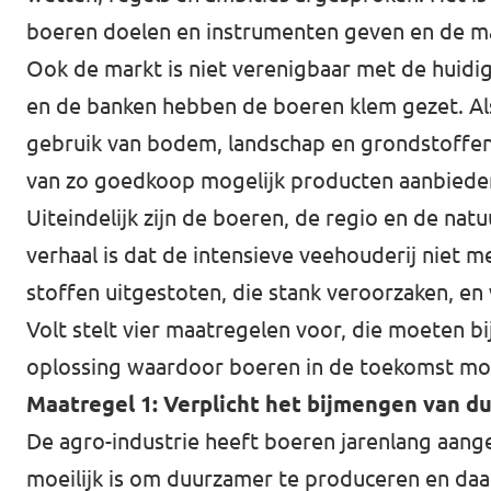
boeren doelen en instrumenten geven en de m
Werken bij Volt
Ook de markt is niet verenigbaar met de huidig
Contact
en de banken hebben de boeren klem gezet. Als
Sprekersaanvraag
gebruik van bodem, landschap en grondstoffen 
van zo goedkoop mogelijk producten aanbiede
Volt There - Buitenlandstichting Volt
Uiteindelijk zijn de boeren, de regio en de natu
Charge - Wetenschappelijk Platform Volt
verhaal is dat de intensieve veehouderij niet 
stoffen uitgestoten, die stank veroorzaken, e
Volt stelt vier maatregelen voor, die moeten b
oplossing waardoor boeren in de toekomst moge
Maatregel 1: Verplicht het bijmengen van d
De agro-industrie heeft boeren jarenlang aang
moeilijk is om duurzamer te produceren en daar