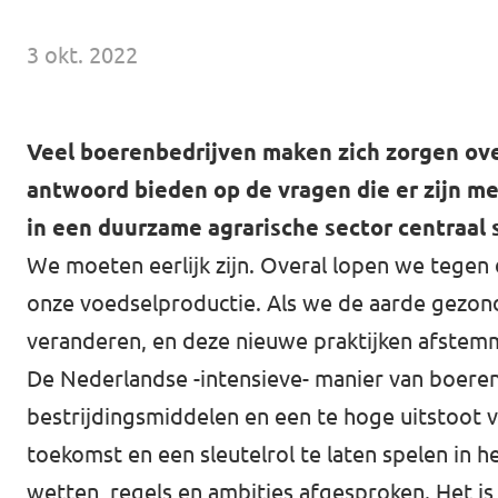
Volt Drenthe
Agenda
3 okt. 2022
Volt Fryslân
Volt Provincie Utrecht
Veel boerenbedrijven maken zich zorgen over
Doneer
...alle Volt provincies
antwoord bieden op de vragen die er zijn m
Word lid
in een duurzame agrarische sector centraal 
We moeten eerlijk zijn. Overal lopen we tegen 
Word actief
onze voedselproductie. Als we de aarde gezon
veranderen, en deze nieuwe praktijken afstemm
De Nederlandse -intensieve- manier van boeren
Doneer
bestrijdingsmiddelen en een te hoge uitstoot 
toekomst en een sleutelrol te laten spelen in 
wetten, regels en ambities afgesproken. Het is