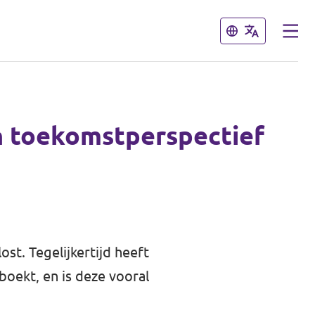
Sluiten
Sluiten
en toekomstperspectief
st. Tegelijkertijd heeft
oekt, en is deze vooral