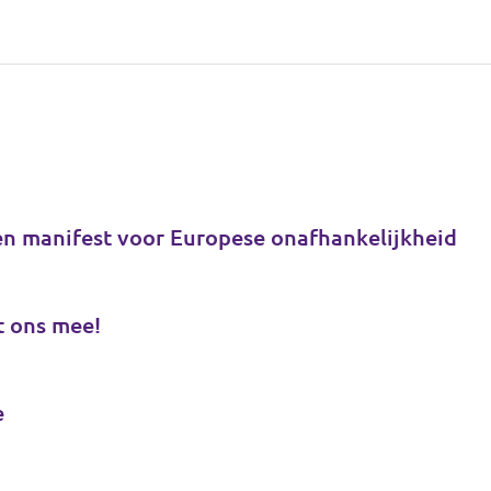
en manifest voor Europese onafhankelijkheid
t ons mee!
e