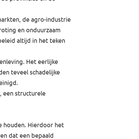
markten, de agro-industrie
rgroting en onduurzaam
eid altijd in het teken
enleving. Het eerlijke
den teveel schadelijke
einigd.
, een structurele
te houden. Hierdoor het
eren dat een bepaald