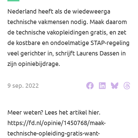
Volt Drenthe
Agenda
Nederland heeft als de wiedeweerga
Volt Fryslân
technische vakmensen nodig. Maak daarom
de technische vakopleidingen gratis, en zet
Volt Provincie Utrecht
de kostbare en ondoelmatige STAP-regeling
Doneer
...alle Volt provincies
veel gerichter in, schrijft Laurens Dassen in
Word lid
zijn opiniebijdrage.
Word actief
9 sep. 2022
Meer weten? Lees het artikel
hier
.
Doneer
https://fd.nl/opinie/1450768/maak-
technische-opleiding-gratis-want-