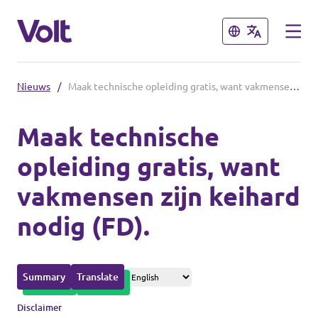
Sluiten
Sluiten
Nieuws
/
Maak technische opleiding gratis, want vakmensen zijn keihard nodig (FD).
Afdelingen in de gemeenten
Maak technische
Volt Amsterdam
opleiding gratis, want
Standpunten
Volt Arnhem
vakmensen zijn keihard
Volt Delft
Over Volt
nodig (FD).
...alle Volt gemeenten
Mensen
Summary
Translate
Afdelingen in de provincies
Nieuws
Disclaimer