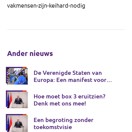
vakmensen-zijn-keihard-nodig
Werken bij Volt
Contact
Sprekersaanvraag
Volt There - Buitenlandstichting Volt
Ander nieuws
Charge - Wetenschappelijk Platform Volt
De Verenigde Staten van
Europa: Een manifest voor
Europese onafhankelijkheid
Hoe moet box 3 eruitzien?
Denk met ons mee!
Een begroting zonder
toekomstvisie