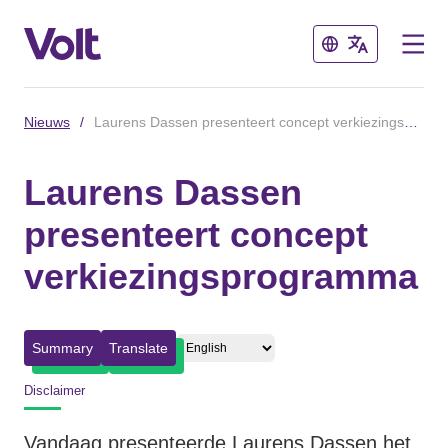
Sluiten
Sluiten
Nieuws
/
Laurens Dassen presenteert concept verkiezingsprogramma
Afdelingen in de gemeenten
Laurens Dassen
Volt Amsterdam
presenteert concept
Standpunten
Volt Arnhem
verkiezingsprogramma
Volt Delft
Over Volt
...alle Volt gemeenten
Mensen
Summary
Translate
Disclaimer
Afdelingen in de provincies
Nieuws
Vandaag presenteerde Laurens Dassen het