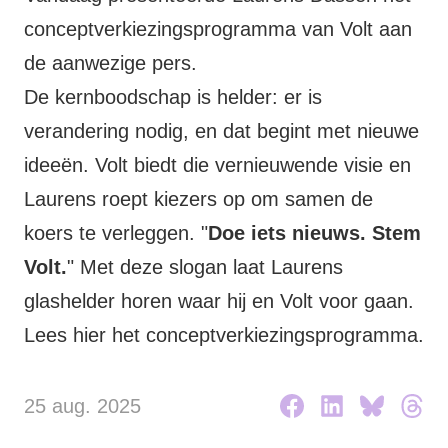
Volt Drenthe
conceptverkiezingsprogramma van Volt aan
Agenda
Volt Fryslân
de aanwezige pers.
De kernboodschap is helder: er is
Volt Provincie Utrecht
verandering nodig, en dat begint met nieuwe
Doneer
...alle Volt provincies
ideeën. Volt biedt die vernieuwende visie en
Laurens roept kiezers op om samen de
Word lid
koers te verleggen. "
Doe iets nieuws. Stem
Word actief
Volt.
" Met deze slogan laat Laurens
glashelder horen waar hij en Volt voor gaan.
Lees
hier
het conceptverkiezingsprogramma.
Doneer
25 aug. 2025