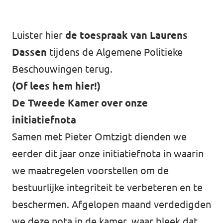
Werken bij Volt
Luister hier
de toespraak van Laurens
Contact
Dassen
tijdens de Algemene Politieke
Sprekersaanvraag
Beschouwingen terug.
Volt There - Buitenlandstichting Volt
(Of lees hem hier!)
De Tweede Kamer over onze
Charge - Wetenschappelijk Platform Volt
initiatiefnota
Samen met Pieter Omtzigt dienden we
eerder dit jaar onze initiatiefnota in waarin
we maatregelen voorstellen om de
bestuurlijke integriteit te verbeteren en te
beschermen. Afgelopen maand verdedigden
we deze nota in de kamer, waar bleek dat