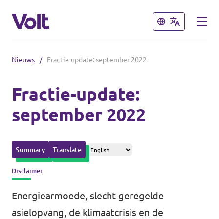
Sluiten
Sluiten
Nieuws
/
Fractie-update: september 2022
Afdelingen in de gemeenten
Fractie-update:
Volt Amsterdam
september 2022
Standpunten
Volt Arnhem
Volt Delft
Over Volt
Summary
Translate
...alle Volt gemeenten
Mensen
Disclaimer
Energiearmoede, slecht geregelde
Afdelingen in de provincies
Nieuws
asielopvang, de klimaatcrisis en de