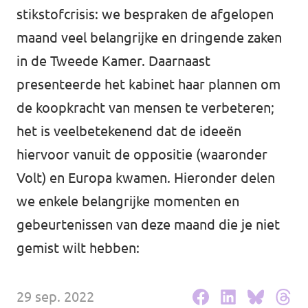
Volt Drenthe
stikstofcrisis: we bespraken de afgelopen
Agenda
maand veel belangrijke en dringende zaken
Volt Fryslân
in de Tweede Kamer. Daarnaast
Volt Provincie Utrecht
presenteerde het kabinet haar plannen om
Doneer
...alle Volt provincies
de koopkracht van mensen te verbeteren;
het is veelbetekenend dat de ideeën
Word lid
hiervoor vanuit de oppositie (waaronder
Word actief
Volt) en Europa kwamen. Hieronder delen
we enkele belangrijke momenten en
gebeurtenissen van deze maand die je niet
gemist wilt hebben:
Doneer
29 sep. 2022