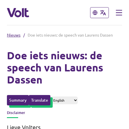
Sluiten
Sluiten
Nieuws
/
Doe iets nieuws: de speech van Laurens Dassen
Afdelingen in de gemeenten
Doe iets nieuws: de
Volt Amsterdam
speech van Laurens
Standpunten
Volt Arnhem
Dassen
Volt Delft
Over Volt
...alle Volt gemeenten
Mensen
Summary
Translate
Disclaimer
Afdelingen in de provincies
Nieuws
Lieve Volters,