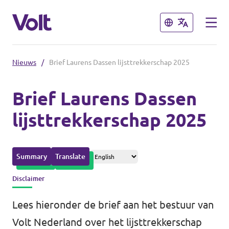
Sluiten
Sluiten
Nieuws
/
Brief Laurens Dassen lijsttrekkerschap 2025
Afdelingen in de gemeenten
Brief Laurens Dassen
Volt Amsterdam
lijsttrekkerschap 2025
Standpunten
Volt Arnhem
Volt Delft
Over Volt
Summary
Translate
...alle Volt gemeenten
Mensen
Disclaimer
Lees hieronder de brief aan het bestuur van
Afdelingen in de provincies
Nieuws
Volt Nederland over het lijsttrekkerschap