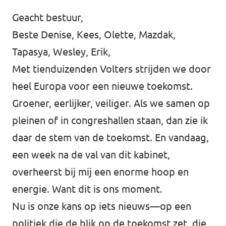
Geacht bestuur,
Werken bij Volt
Beste Denise, Kees, Olette, Mazdak,
Contact
Tapasya, Wesley, Erik,
Sprekersaanvraag
Met tienduizenden Volters strijden we door
Volt There - Buitenlandstichting Volt
heel Europa voor een nieuwe toekomst.
Groener, eerlijker, veiliger. Als we samen op
Charge - Wetenschappelijk Platform Volt
pleinen of in congreshallen staan, dan zie ik
daar de stem van de toekomst. En vandaag,
een week na de val van dit kabinet,
overheerst bij mij een enorme hoop en
energie. Want dit is ons moment.
Nu is onze kans op iets nieuws—op een
politiek die de blik op de toekomst zet, die