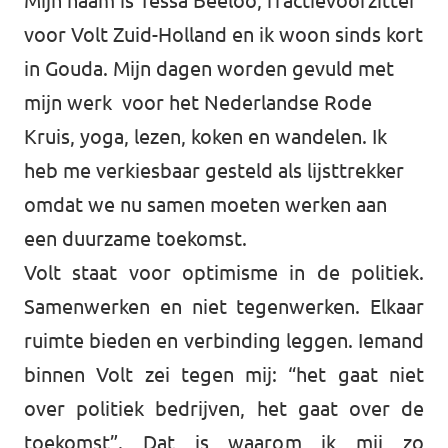
Mijn naam is Tessa Beeloo, fractievoorzitter
voor Volt Zuid-Holland en ik woon sinds kort
Werken bij Volt
in Gouda. Mijn dagen worden gevuld met
Contact
mijn werk voor het Nederlandse Rode
Sprekersaanvraag
Kruis, yoga, lezen, koken en wandelen. Ik
Volt There - Buitenlandstichting Volt
heb me verkiesbaar gesteld als lijsttrekker
omdat we nu samen moeten werken aan
Charge - Wetenschappelijk Platform Volt
een duurzame toekomst.
Volt staat voor optimisme in de politiek.
Samenwerken en niet tegenwerken. Elkaar
ruimte bieden en verbinding leggen. Iemand
binnen Volt zei tegen mij: “het gaat niet
over politiek bedrijven, het gaat over de
toekomst”. Dat is waarom ik mij zo