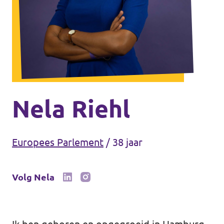
Volt Drenthe
Agenda
Volt Fryslân
Volt Provincie Utrecht
Doneer
...alle Volt provincies
Word lid
Nela Riehl
Word actief
Europees Parlement
/
38 jaar
Volg Nela
Doneer