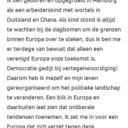
Ik ben geboren en opgegroeid in Hamburg
als een arbeiderskind met wortels in
Werken bij Volt
Duitsland en Ghana. Als kind stond ik altijd
Contact
te wachten bij de slagbomen om de grenzen
Sprekersaanvraag
binnen Europa over te steken, dus ik ben me
Volt There - Buitenlandstichting Volt
er terdege van bewust dat alleen een
verenigd Europa onze toekomst is.
Charge - Wetenschappelijk Platform Volt
Democratie gedijt bij vertegenwoordiging!
Daarom heb ik mezelf en mijn leven
gereorganiseerd om het politieke landschap
te veranderen. Een blik in Europa en
daarbuiten laat zien dat onliberale
tendensen toenemen. Ik zet me in voor een
Europa dat zich verzet tegen deze