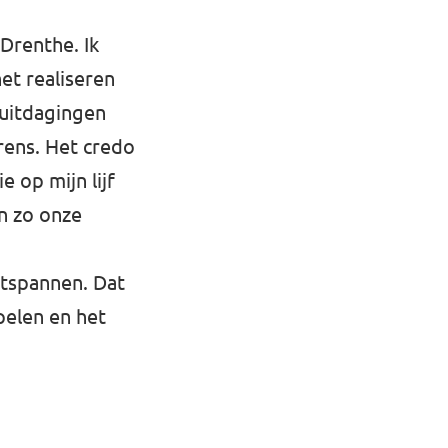
 Drenthe. Ik
et realiseren
 uitdagingen
grens. Het credo
e op mijn lijf
en zo onze
ntspannen. Dat
pelen en het