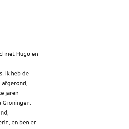
wd met Hugo en
. Ik heb de
n afgerond,
e jaren
e Groningen.
end,
rin, en ben er