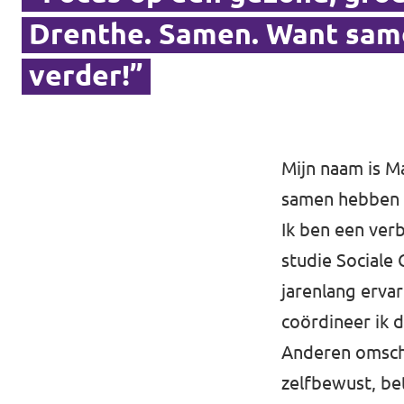
Drenthe. Samen. Want sam
Werken bij Volt
verder!”
Contact
Sprekersaanvraag
Volt There - Buitenlandstichting Volt
Mijn naam is M
Charge - Wetenschappelijk Platform Volt
samen hebben 
Ik ben een ver
studie Sociale 
jarenlang erva
coördineer ik 
Anderen omschr
zelfbewust, bet