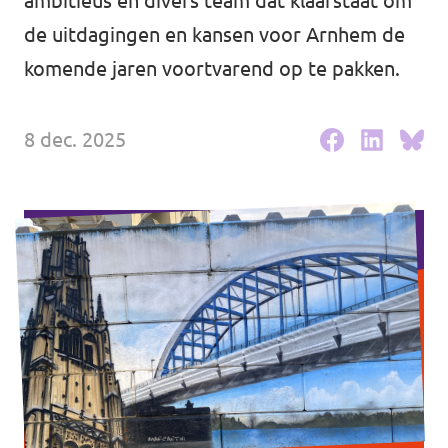
ambitieus en divers team dat klaarstaat om
Volt Rheden
Agenda
de uitdagingen en kansen voor Arnhem de
komende jaren voortvarend op te pakken.
Volt Veluwe Noord
Volt Rivierenland
8 dec. 2025
Nieuwsbrieven →
Volt Gelderland
Evenementen →
Volt Nederland
Vacatures →
↗️ Overzicht alle Nederlandse afdelingen
↗️ Over de grens Noordrijn-Westfalen
Vacatures
Vacature kandidaat-Statenlid