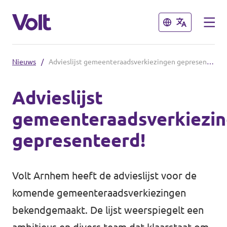
Sluiten
Sluiten
Nieuws
/
Advieslijst gemeenteraadsverkiezingen gepresenteerd!
Volt communities dichtbij
Advieslijst
Volt Arnhem
gemeenteraadsverkiezi
Standpunten
Volt Nijmegen
gepresenteerd!
Volt Achterhoek
Over Volt
Volt Doetinchem e.o.
Volt Arnhem heeft de advieslijst voor de
Mensen
komende gemeenteraadsverkiezingen
Volt Zutphen e.o.
bekendgemaakt. De lijst weerspiegelt een
Nieuws
Volt Foodvalley