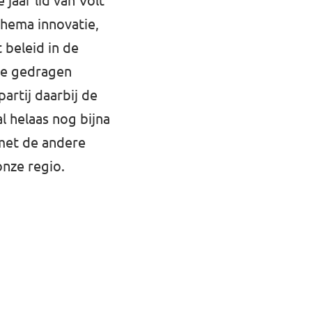
 jaar lid van Volt
hema innovatie,
 beleid in de
die gedragen
artij daarbij de
l helaas nog bijna
met de andere
onze regio.