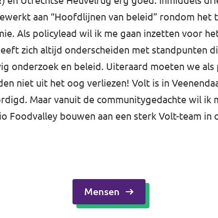
!) en Utrechtse Heuvelrug erg goed. Inmiddels drie
ewerkt aan “Hoofdlijnen van beleid” rondom het t
ie. Als policylead wil ik me gaan inzetten voor het
heeft zich altijd onderscheiden met standpunten 
g onderzoek en beleid. Uiteraard moeten we als p
en niet uit het oog verliezen! Volt is in Veenendaa
rdigd. Maar vanuit de communitygedachte wil ik 
gio Foodvalley bouwen aan een sterk Volt-team in 
Mensen