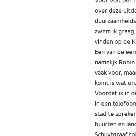
Voor Volt ben 
over deze uitda
duurzaamheidst
zwem ik graag,
vinden op de 
Een van de eers
namelijk Robin
vaak voor, maar
komt is wat on
Voordat ik in 
in een telefoo
stad te spreke
buurten en lan
Schuytgraaf to