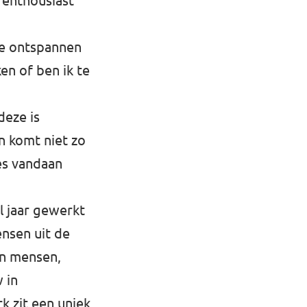
 enthousiast
te ontspannen
en of ben ik te
deze is
n komt niet zo
ies vandaan
l jaar gewerkt
ensen uit de
an mensen,
 in
k zit een uniek