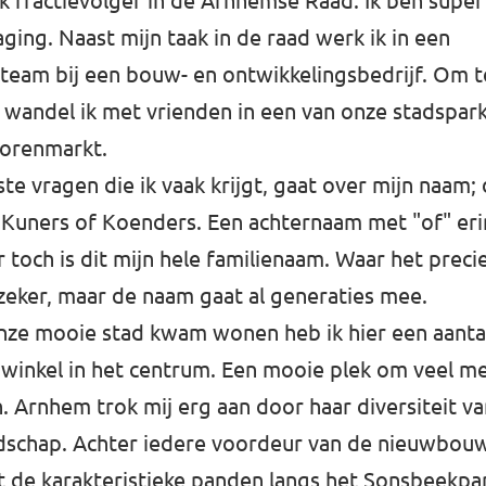
ik fractievolger in de Arnhemse Raad. Ik ben super
ging. Naast mijn taak in de raad werk ik in een
eam bij een bouw- en ontwikkelingsbedrijf. Om 
 wandel ik met vrienden in een van onze stadspark
Korenmarkt.
te vragen die ik vaak krijgt, gaat over mijn naam; 
 Kuners of Koenders. Een achternaam met "of" eri
 toch is dit mijn hele familienaam. Waar het prec
zeker, maar de naam gaat al generaties mee.
onze mooie stad kwam wonen heb ik hier een aanta
nwinkel in het centrum. Een mooie plek om veel m
n. Arnhem trok mij erg aan door haar diversiteit v
dschap. Achter iedere voordeur van de nieuwbouw
t de karakteristieke panden langs het Sonsbeekpar