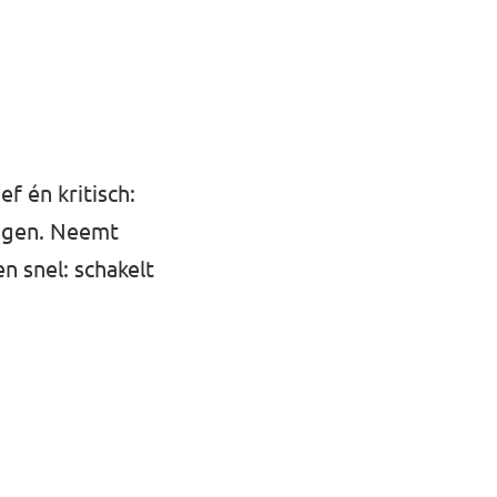
f én kritisch:
ingen. Neemt
n snel: schakelt