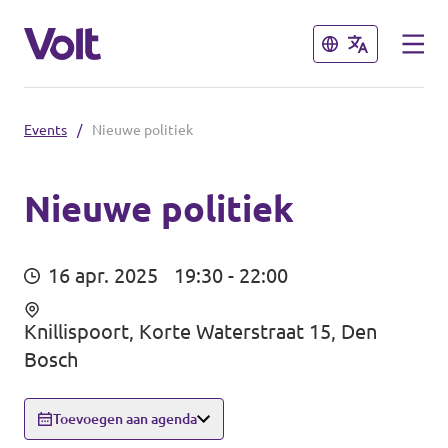
Sluiten
Sluiten
Events
/
Nieuwe politiek
Volt communities dichtbij
Volt Arnhem
Nieuwe politiek
Standpunten
Volt Nijmegen
16 apr. 2025
19:30 - 22:00
Volt Achterhoek
Over Volt
Knillispoort, Korte Waterstraat 15, Den
Volt Doetinchem e.o.
Mensen
Bosch
Volt Zutphen e.o.
Toevoegen aan agenda
Nieuws
Volt Foodvalley