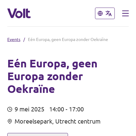
Sluiten
Sluiten
Events
/
Eén Europa, geen Europa zonder Oekraïne
Volt communities dichtbij
Volt Arnhem
Eén Europa, geen
Europa zonder
Standpunten
Volt Nijmegen
Oekraïne
Volt Achterhoek
Over Volt
Volt Doetinchem e.o.
Mensen
9 mei 2025
14:00 - 17:00
Volt Zutphen e.o.
Moreelsepark, Utrecht centrum
Nieuws
Volt Foodvalley