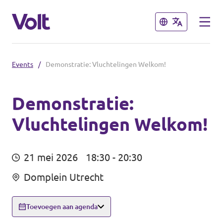
Sluiten
Sluiten
Events
/
Demonstratie: Vluchtelingen Welkom!
Volt communities dichtbij
Volt Arnhem
Demonstratie:
Vluchtelingen Welkom!
Standpunten
Volt Nijmegen
Volt Achterhoek
Over Volt
21 mei 2026
18:30 - 20:30
Volt Doetinchem e.o.
Mensen
Domplein Utrecht
Volt Zutphen e.o.
Toevoegen aan agenda
Nieuws
Volt Foodvalley