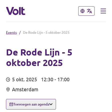
Sluiten
Sluiten
Events
/
De Rode Lijn - 5 oktober 2025
Volt communities dichtbij
Volt Arnhem
De Rode Lijn - 5
oktober 2025
Standpunten
Volt Nijmegen
Volt Achterhoek
Over Volt
5 okt. 2025
12:30 - 17:00
Volt Doetinchem e.o.
Mensen
Amsterdam
Volt Zutphen e.o.
Toevoegen aan agenda
Nieuws
Volt Foodvalley