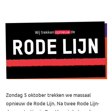
Volt Rheden
Agenda
Volt Veluwe Noord
Volt Rivierenland
Nieuwsbrieven →
Volt Gelderland
Evenementen →
Volt Nederland
Vacatures →
↗️ Overzicht alle Nederlandse afdelingen
↗️ Over de grens Noordrijn-Westfalen
Vacatures
Zondag 5 oktober trekken we massaal
opnieuw de Rode Lijn. Na twee Rode Lijn-
Vacature kandidaat-Statenlid