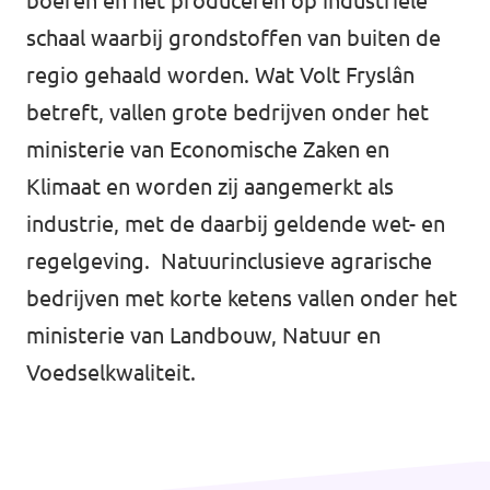
boeren en het produceren op industriële
Volt Overijssel
Agenda
schaal waarbij grondstoffen van buiten de
Bekijk alle lokale Volt afdelingen
regio gehaald worden. Wat Volt Fryslân
betreft, vallen grote bedrijven onder het
ministerie van Economische Zaken en
Word actief!
Klimaat en worden zij aangemerkt als
Vacatures
industrie, met de daarbij geldende wet- en
regelgeving. Natuurinclusieve agrarische
Word lid!
bedrijven met korte ketens vallen onder het
ministerie van Landbouw, Natuur en
Voedselkwaliteit.
Steun Volt Fryslân!