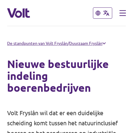
Sluiten
Sluiten
Kies een taal
De standpunten van Volt Fryslân
/
Duurzaam Fryslân
Nederlands
Nieuwe bestuurlijke
Standpunten
indeling
boerenbedrijven
Over Volt
Afdelingen dichtbij
Mensen
Volt Groningen
Volt Fryslân wil dat er een duidelijke
Volt Drenthe
scheiding komt tussen het natuurinclusief
Nieuws