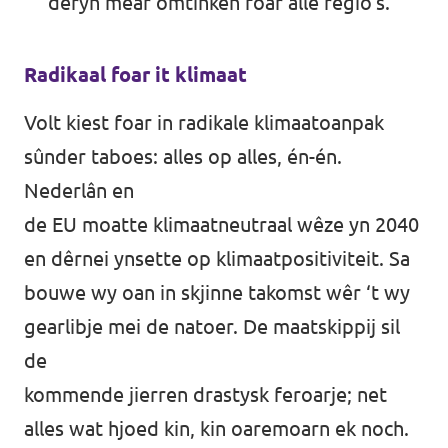
dêryn mear omtinken foar alle regio’s.
Radikaal foar it klimaat
Volt kiest foar in radikale klimaatoanpak
sûnder taboes: alles op alles, én-én.
Nederlân en
de EU moatte klimaatneutraal wêze yn 2040
en dêrnei ynsette op klimaatpositiviteit. Sa
bouwe wy oan in skjinne takomst wêr ‘t wy
gearlibje mei de natoer. De maatskippij sil
de
kommende jierren drastysk feroarje; net
alles wat hjoed kin, kin oaremoarn ek noch.