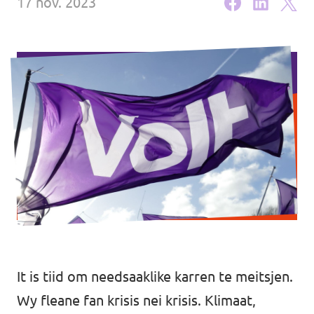
17 nov. 2023
Volt Overijssel
Agenda
Bekijk alle lokale Volt afdelingen
Word actief!
Vacatures
Word lid!
Steun Volt Fryslân!
It is tiid om needsaaklike karren te meitsjen.
Wy fleane fan krisis nei krisis. Klimaat,