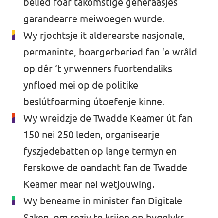
belied foar takomstige generaasjes
garandearre meiwoegen wurde.
Wy rjochtsje it alderearste nasjonale,
permaninte, boargerberied fan ‘e wrâld
op dêr ‘t ynwenners fuortendaliks
ynfloed mei op de politike
beslútfoarming útoefenje kinne.
Wy wreidzje de Twadde Keamer út fan
150 nei 250 leden, organisearje
fyszjedebatten op lange termyn en
ferskowe de oandacht fan de Twadde
Keamer mear nei wetjouwing.
Wy beneame in minister fan Digitale
Saken, om rezjy te krijen op bygelyks