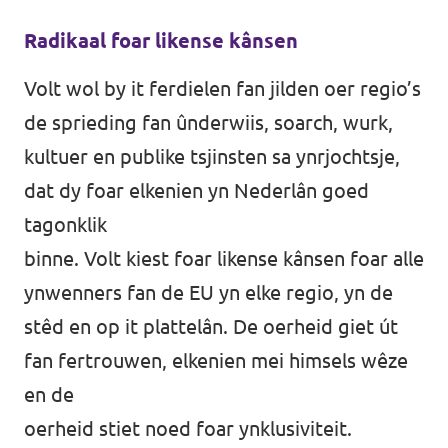
Radikaal foar likense kânsen
Volt wol by it ferdielen fan jilden oer regio’s
de sprieding fan ûnderwiis, soarch, wurk,
kultuer en publike tsjinsten sa ynrjochtsje,
dat dy foar elkenien yn Nederlân goed
tagonklik
binne. Volt kiest foar likense kânsen foar alle
ynwenners fan de EU yn elke regio, yn de
stêd en op it plattelân. De oerheid giet út
fan fertrouwen, elkenien mei himsels wêze
en de
oerheid stiet noed foar ynklusiviteit.