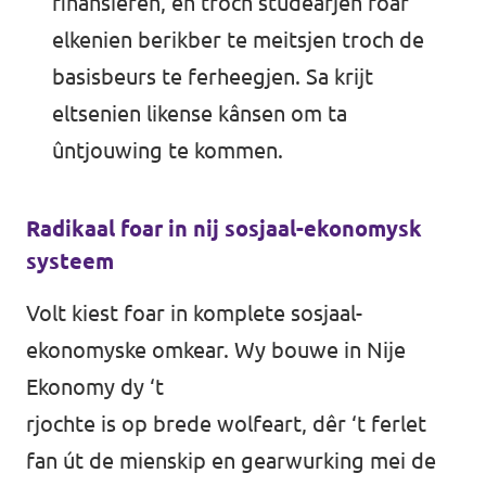
finansieren, en troch studearjen foar
elkenien berikber te meitsjen troch de
basisbeurs te ferheegjen. Sa krijt
eltsenien likense kânsen om ta
ûntjouwing te kommen.
Radikaal foar in nij sosjaal-ekonomysk
systeem
Volt kiest foar in komplete sosjaal-
ekonomyske omkear. Wy bouwe in Nije
Ekonomy dy ‘t
rjochte is op brede wolfeart, dêr ‘t ferlet
fan út de mienskip en gearwurking mei de