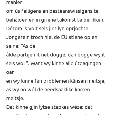
manier
om ús feiligens en besteanswissigens te
behâlden en in griene takomst te berikken.
Dêrom is Volt seis jier lyn oprjochte.
Jongerein troch hiel de EU stiene op en
seine: “As de
âlde partijen it net dogge, dan dogge wy it
sels wol ”. Want wy kinne alle útdagingen
oan
en wy kinne fan problemen kânsen meitsje,
as wy no wól de needsaaklike karren
meitsje.
Dat kinne gjin lytse stapkes wêze: dat