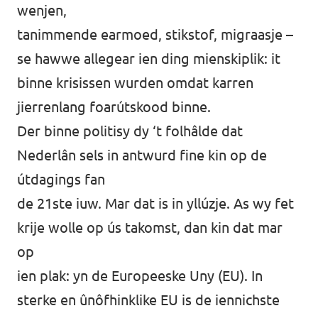
wenjen,
tanimmende earmoed, stikstof, migraasje –
se hawwe allegear ien ding mienskiplik: it
binne krisissen wurden omdat karren
jierrenlang foarútskood binne.
Der binne politisy dy ‘t folhâlde dat
Nederlân sels in antwurd fine kin op de
útdagings fan
de 21ste iuw. Mar dat is in yllúzje. As wy fet
krije wolle op ús takomst, dan kin dat mar
op
ien plak: yn de Europeeske Uny (EU). In
sterke en ûnôfhinklike EU is de iennichste