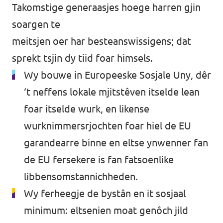
Takomstige generaasjes hoege harren gjin
soargen te
meitsjen oer har besteanswissigens; dat
sprekt tsjin dy tiid foar himsels.
Wy bouwe in Europeeske Sosjale Uny, dêr
‘t neffens lokale mjitstêven itselde lean
foar itselde wurk, en likense
wurknimmersrjochten foar hiel de EU
garandearre binne en eltse ynwenner fan
de EU fersekere is fan fatsoenlike
libbensomstannichheden.
Wy ferheegje de bystân en it sosjaal
minimum: eltsenien moat genôch jild