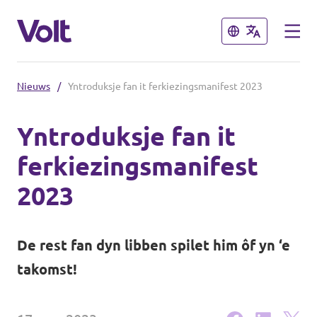
Sluiten
Sluiten
Nieuws
/
Yntroduksje fan it ferkiezingsmanifest 2023
Kies een taal
Yntroduksje fan it
Nederlands
ferkiezingsmanifest
Standpunten
2023
Over Volt
Afdelingen dichtbij
De rest fan dyn libben spilet him ôf yn ‘e
Mensen
Volt Groningen
takomst!
Volt Drenthe
Nieuws