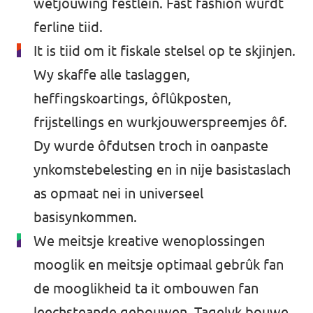
wetjouwing fêstlein. Fast fashion wurdt
ferline tiid.
It is tiid om it fiskale stelsel op te skjinjen.
Wy skaffe alle taslaggen,
heffingskoartings, ôflûkposten,
frijstellings en wurkjouwerspreemjes ôf.
Dy wurde ôfdutsen troch in oanpaste
ynkomstebelesting en in nije basistaslach
as opmaat nei in universeel
basisynkommen.
We meitsje kreative wenoplossingen
mooglik en meitsje optimaal gebrûk fan
de mooglikheid ta it ombouwen fan
leechsteande gebouwen. Tagelyk bouwe