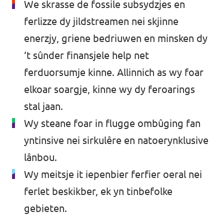
We skrasse de fossile subsydzjes en
ferlizze dy jildstreamen nei skjinne
enerzjy, griene bedriuwen en minsken dy
‘t sûnder finansjele help net
ferduorsumje kinne. Allinnich as wy foar
elkoar soargje, kinne wy dy feroarings
stal jaan.
Wy steane foar in flugge ombûging fan
yntinsive nei sirkulêre en natoerynklusive
lânbou.
Wy meitsje it iepenbier ferfier oeral nei
ferlet beskikber, ek yn tinbefolke
gebieten.