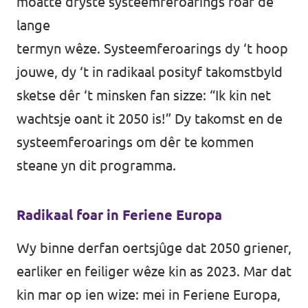
moatte dryste systeemferoarings foar de
lange
termyn wêze. Systeemferoarings dy ‘t hoop
jouwe, dy ‘t in radikaal posityf takomstbyld
sketse dêr ‘t minsken fan sizze: “Ik kin net
wachtsje oant it 2050 is!” Dy takomst en de
systeemferoarings om dêr te kommen
steane yn dit programma.
Radikaal foar in Feriene Europa
Wy binne derfan oertsjûge dat 2050 griener,
earliker en feiliger wêze kin as 2023. Mar dat
kin mar op ien wize: mei in Feriene Europa,