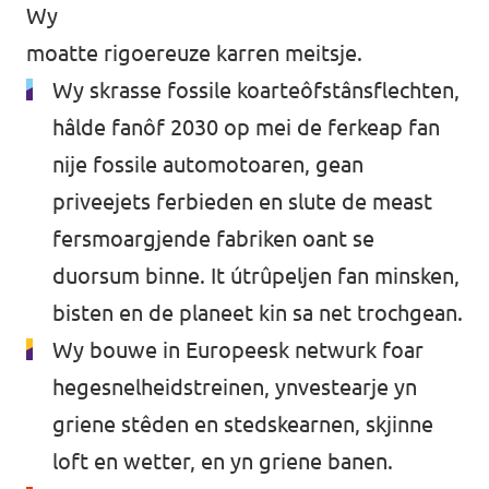
Wy
moatte rigoereuze karren meitsje.
Wy skrasse fossile koarteôfstânsflechten,
hâlde fanôf 2030 op mei de ferkeap fan
nije fossile automotoaren, gean
priveejets ferbieden en slute de meast
fersmoargjende fabriken oant se
duorsum binne. It útrûpeljen fan minsken,
bisten en de planeet kin sa net trochgean.
Wy bouwe in Europeesk netwurk foar
hegesnelheidstreinen, ynvestearje yn
griene stêden en stedskearnen, skjinne
loft en wetter, en yn griene banen.