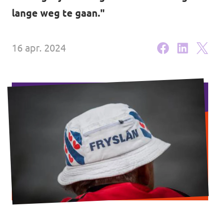
Volt Overijssel
lange weg te gaan."
Agenda
Bekijk alle lokale Volt afdelingen
16 apr. 2024
Word actief!
Vacatures
Word lid!
Steun Volt Fryslân!