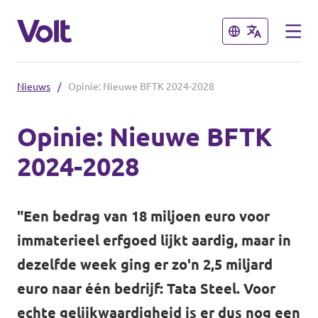
Sluiten
Sluiten
Nieuws
/
Opinie: Nieuwe BFTK 2024-2028
Kies een taal
Opinie: Nieuwe BFTK
Nederlands
2024-2028
Standpunten
Over Volt
"Een bedrag van 18 miljoen euro voor
Afdelingen dichtbij
immaterieel erfgoed lijkt aardig, maar in
Mensen
Volt Groningen
dezelfde week ging er zo'n 2,5 miljard
euro naar één bedrijf: Tata Steel. Voor
Volt Drenthe
Nieuws
echte gelijkwaardigheid is er dus nog een