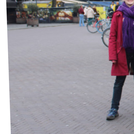
Agenda
Gemeenteraadsverkiezingen 2026
Doneer
Voor leden
Vacatures