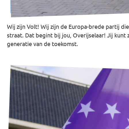
Almelo
Deventer
Wij zijn Volt! Wij zijn de Europa-brede partij d
Enschede
straat. Dat begint bij jou, Overijselaar! Jij k
Hengelo
generatie van de toekomst.
Zwolle