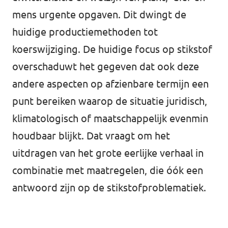
Volt Overijssel
mens urgente opgaven. Dit dwingt de
Agenda
Bekijk alle lokale Volt afdelingen
huidige productiemethoden tot
koerswijziging. De huidige focus op stikstof
overschaduwt het gegeven dat ook deze
Word actief!
andere aspecten op afzienbare termijn een
punt bereiken waarop de situatie juridisch,
Vacatures
klimatologisch of maatschappelijk evenmin
Word lid!
houdbaar blijkt. Dat vraagt om het
uitdragen van het grote eerlijke verhaal in
combinatie met maatregelen, die óók een
Steun Volt Fryslân!
antwoord zijn op de stikstofproblematiek.