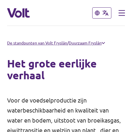
Sluiten
Sluiten
Kies een taal
De standpunten van Volt Fryslân
/
Duurzaam Fryslân
Nederlands
Het grote eerlijke
Standpunten
verhaal
Over Volt
Afdelingen dichtbij
Voor de voedselproductie zijn
Mensen
Volt Groningen
waterbeschikbaarheid en kwaliteit van
water en bodem, uitstoot van broeikasgas,
Volt Drenthe
Nieuws
eiwittransitie en welzijn van plant, dier en