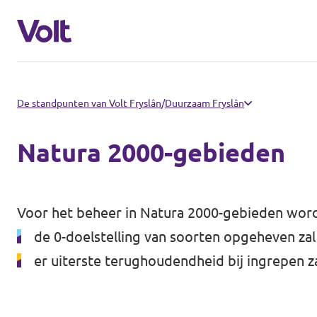
Kies een taal
De standpunten van Volt Fryslân
/
Duurzaam Fryslân
Nederlands
Natura 2000-gebieden
Standpunten
Over Volt
Voor het beheer in Natura 2000-gebieden word
Afdelingen dichtbij
de 0-doelstelling van soorten opgeheven za
Mensen
Volt Groningen
er uiterste terughoudendheid bij ingrepen za
Volt Drenthe
Nieuws