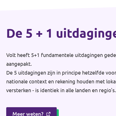
Volt Overijssel
Agenda
Bekijk alle lokale Volt afdelingen
De 5 + 1 uitdaging
Word actief!
Vacatures
Volt heeft 5+1 fundamentele uitdagingen gedef
aangepakt.
Word lid!
De 5 uitdagingen zijn in principe hetzelfde vo
nationale context en rekening houden met lokal
versterken - is identiek in alle landen en regio's.
Steun Volt Fryslân!
Meer weten?