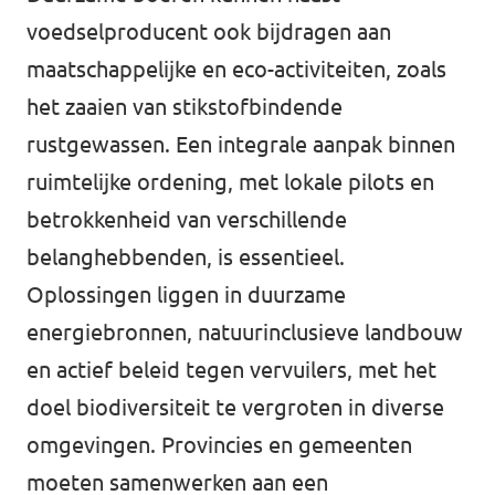
Volt Overijssel
voedselproducent ook bijdragen aan
Agenda
Bekijk alle lokale Volt afdelingen
maatschappelijke en eco-activiteiten, zoals
het zaaien van stikstofbindende
rustgewassen. Een integrale aanpak binnen
Word actief!
ruimtelijke ordening, met lokale pilots en
betrokkenheid van verschillende
Vacatures
belanghebbenden, is essentieel.
Word lid!
Oplossingen liggen in duurzame
energiebronnen, natuurinclusieve landbouw
en actief beleid tegen vervuilers, met het
Steun Volt Fryslân!
doel biodiversiteit te vergroten in diverse
omgevingen. Provincies en gemeenten
moeten samenwerken aan een