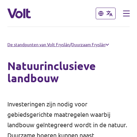
Sluiten
Sluiten
Kies een taal
De standpunten van Volt Fryslân
/
Duurzaam Fryslân
Nederlands
Natuurinclusieve
Standpunten
landbouw
Over Volt
Afdelingen dichtbij
Investeringen zijn nodig voor
Mensen
Volt Groningen
gebiedsgerichte maatregelen waarbij
landbouw geïntegreerd wordt in de natuur.
Volt Drenthe
Nieuws
Duurzame boeren kunnen naast