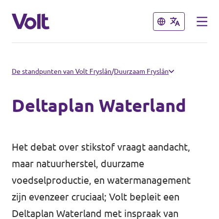
Sluiten
Sluiten
Kies een taal
De standpunten van Volt Fryslân
/
Duurzaam Fryslân
Nederlands
Deltaplan Waterland
Standpunten
Over Volt
Het debat over stikstof vraagt aandacht,
Afdelingen dichtbij
maar natuurherstel, duurzame
Mensen
Volt Groningen
voedselproductie, en watermanagement
zijn evenzeer cruciaal; Volt bepleit een
Volt Drenthe
Nieuws
Deltaplan Waterland met inspraak van