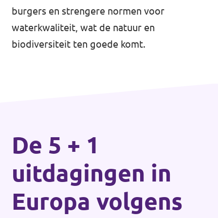
Volt Overijssel
burgers en strengere normen voor
Agenda
Bekijk alle lokale Volt afdelingen
waterkwaliteit, wat de natuur en
biodiversiteit ten goede komt.
Word actief!
Vacatures
Word lid!
De 5 + 1
uitdagingen in
Steun Volt Fryslân!
Europa volgens