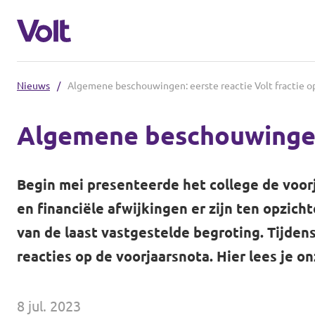
Nieuws
/
Algemene beschouwingen: eerste reactie Volt fractie o
Kies een taal
Algemene beschouwingen:
Nederlands
Standpunten
Begin mei presenteerde het college de
voor
Over Volt
en financiële afwijkingen er zijn ten opzicht
Volt afdelingen dichtbij
van de laast vastgestelde begroting. Tijde
Mensen
reacties op de voorjaarsnota. Hier lees je o
Volt Nederland
Volt Noord-Holland
Nieuws
8 jul. 2023