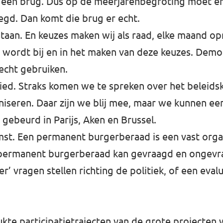
een brug. Dus op de meerjarenbegroting moet er 
gd. Dan komt die brug er echt.
 staan. En keuzes maken wij als raad, elke maand op
ordt bij en in het maken van deze keuzes. Democ
recht gebruiken.
ied. Straks komen we te spreken over het beleids
niseren. Daar zijn we blij mee, maar we kunnen een
 gebeurd in Parijs, Aken en Brussel.
st. Een permanent burgerberaad is een vast orga
permanent burgerberaad kan gevraagd en ongevr
ragen stellen richting de politiek, of een evalu
kte participatietrajecten van de grote projecten