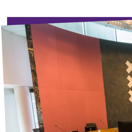
↗️ Overzicht alle Nederlandse afdelingen
Agenda
Verkiezingsprogramma
Word lid
Wat we doen
Merch store
Doe mee