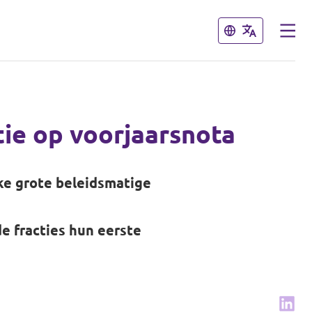
Sluiten
Sluiten
ie op voorjaarsnota
lke grote beleidsmatige
e fracties hun eerste