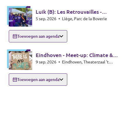
Luik (B): Les Retrouvailles -
5 sep. 2026
•
Liège, Parc de la Boverie
infostand
Toevoegen aan agenda
Eindhoven - Meet-up: Climate &
9 sep. 2026
•
Eindhoven, Theaterzaal 't
Energy special
Rozenknopje, Hoogstraat 59, 5615PA
Eindhoven
Toevoegen aan agenda