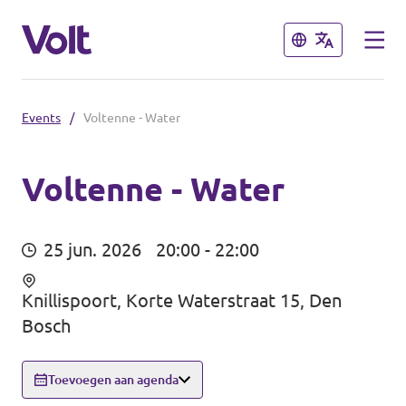
Sluiten
Sluiten
Events
/
Voltenne - Water
Afdelingen in de gemeenten
Volt Amsterdam
Voltenne - Water
Standpunten
Volt Arnhem
25 jun. 2026
20:00 - 22:00
Volt Delft
Over Volt
Knillispoort, Korte Waterstraat 15, Den
...alle Volt gemeenten
Mensen
Bosch
Afdelingen in de provincies
Toevoegen aan agenda
Nieuws