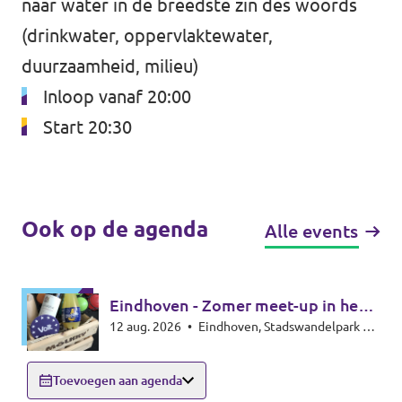
naar water in de breedste zin des woords
(drinkwater, oppervlaktewater,
Werken bij Volt
duurzaamheid, milieu)
Contact
Inloop vanaf 20:00
Sprekersaanvraag
Start 20:30
Volt There - Buitenlandstichting Volt
Charge - Wetenschappelijk Platform Volt
Ook op de agenda
Alle events
Eindhoven - Zomer meet-up in het
12 aug. 2026
•
Eindhoven, Stadswandelpark bij
park - Summer meet-up
het Radiomonument, 5615EB Eindhoven
Toevoegen aan agenda