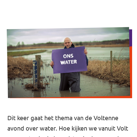
Volt Drenthe
Agenda
Volt Fryslân
Volt Provincie Utrecht
Doneer
...alle Volt provincies
Word lid
Word actief
Doneer
Dit keer gaat het thema van de Voltenne
avond over water. Hoe kijken we vanuit Volt