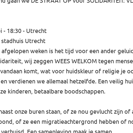
land gaan we DE STRAAT OP vóór SOLIDARITEIT:
- 18:30 - Utrecht
 stadhuis Utrecht
afgelopen weken is het tijd voor een ander geluid
olidariteit, wij zeggen WEES WELKOM tegen mensen
vandaan komt, wat voor huidskleur of religie je o
n en verdienen we allemaal hetzelfde. Een veilig hui
ze kinderen, betaalbare boodschappen.
st onze buren staan, of ze nou gevlucht zijn of al
ond, of ze een migratieachtergrond hebben of no
 verhuisd. Een samenleving maak je samen.