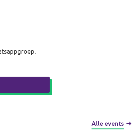
atsappgroep
.
Alle events