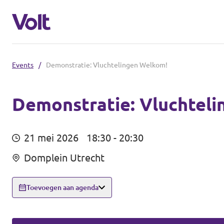
Events
/
Demonstratie: Vluchtelingen Welkom!
Afdelingen in de gemeenten
Volt Amsterdam
Demonstratie: Vluchtel
Standpunten
Volt Arnhem
21 mei 2026
18:30 - 20:30
Volt Delft
Over Volt
Domplein Utrecht
...alle Volt gemeenten
Mensen
Toevoegen aan agenda
Afdelingen in de provincies
Nieuws