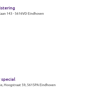
stering
nlaan 143 - 5616VD Eindhoven
 special
Eindhoven, Theaterzaal 't Rozenknopje, Hoogstraat 59, 5615PA Eindhoven