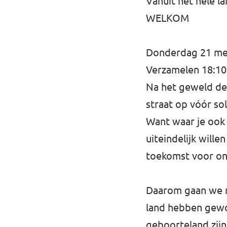
Vanuit het hele 
WELKOM
Donderdag 21 mei 
Verzamelen 18:10
Na het geweld de 
straat op vóór s
Want waar je ook 
uiteindelijk wille
toekomst voor on
Daarom gaan we naa
land hebben gewo
geboorteland zijn