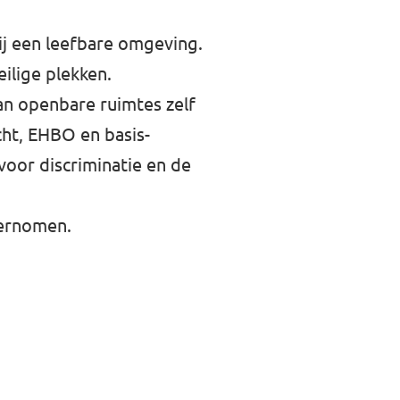
ij een leefbare omgeving.
ilige plekken.
van openbare ruimtes zelf
cht, EHBO en basis-
oor discriminatie en de
dernomen.