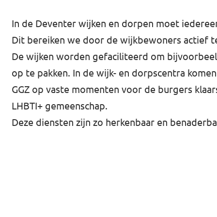
Almelo
In de Deventer wijken en dorpen moet iedereen 
Deventer
Dit bereiken we door de wijkbewoners actief te
Enschede
De wijken worden gefaciliteerd om bijvoorbeeld 
Hengelo
op te pakken. In de wijk- en dorpscentra komen
Zwolle
GGZ op vaste momenten voor de burgers klaars
LHBTI+ gemeenschap.
Deze diensten zijn zo herkenbaar en benaderba