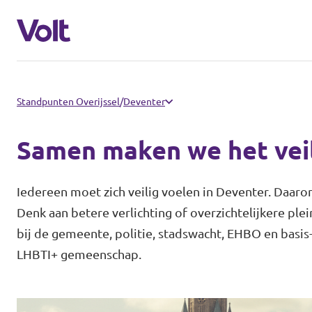
Communities
Standpunten Overijssel
/
Deventer
Volt Almelo
Samen maken we het vei
Standpunten
Volt Deventer
Iedereen moet zich veilig voelen in Deventer. Daaro
Volt Enschede
Over Volt
Denk aan betere verlichting of overzichtelijkere ple
bij de gemeente, politie, stadswacht, EHBO en basis
Volt Hengelo
Mensen
LHBTI+ gemeenschap.
Volt Zwolle
Nieuws