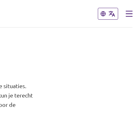
Sluiten
Sluiten
 situaties.
kun je terecht
voor de