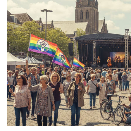
Agenda
Gemeenteraadsverkiezingen 2026
Doneer
Voor leden
Vacatures