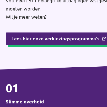
Volt heeft 5+1 belangrijke uitdagingen vastges
moeten worden.
Wil je meer weten?
Lees hier onze verkiezingsprogramma's
01
Slimme overheid