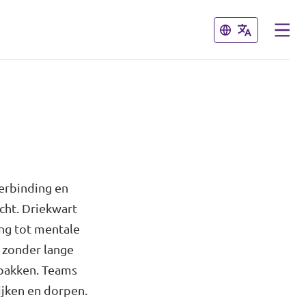
Sluiten
Sluiten
erbinding en
ht. Driekwart
ang tot mentale
 zonder lange
 pakken. Teams
ijken en dorpen.