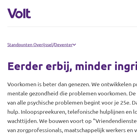
Communities
Standpunten Overijssel
/
Deventer
Volt Almelo
Eerder erbij, minder ingr
Standpunten
Volt Deventer
Voorkomen is beter dan genezen. We ontwikkelen p
Volt Enschede
Over Volt
mentale gezondheid die problemen voorkomen. De m
van alle psychische problemen begint voor je 25e. D
Volt Hengelo
Mensen
hulp. Inloopspreekuren, telefonische hulplijnen en
Volt Zwolle
wachttijden. We bouwen voort op "Vriendendiensten
van zorgprofessionals, maatschappelijk werkers en 
Nieuws