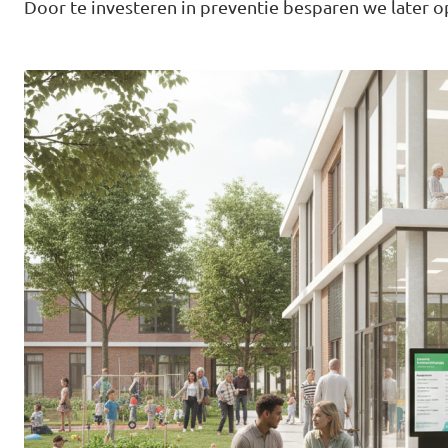
Door te investeren in preventie besparen we later o
Agenda
Gemeenteraadsverkiezingen 2026
Doneer
Voor leden
Vacatures