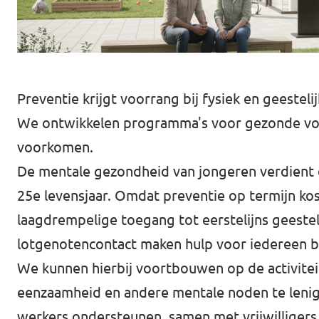
Almelo
Deventer
Enschede
Preventie krijgt voorrang bij fysiek en geestelij
Hengelo
We ontwikkelen programma's voor gezonde voed
Zwolle
voorkomen.
De mentale gezondheid van jongeren verdient e
25e levensjaar. Omdat preventie op termijn kos
laagdrempelige toegang tot eerstelijns geestel
lotgenotencontact maken hulp voor iedereen b
We kunnen hierbij voortbouwen op de activitei
eenzaamheid en andere mentale noden te lenige
werkers ondersteunen, samen met vrijwilligers,