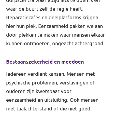
dorpscentra waar altijd iets te doen is en
Agenda
waar de buurt zelf de regie heeft.
Reparatiecafés en deelplatforms krijgen
hier hun plek. Eenzaamheid pakken we aan
door plekken te maken waar mensen elkaar
Gemeenteraadsverkiezingen 2026
kunnen ontmoeten, ongeacht achtergrond.
Doneer
Bestaanszekerheid en meedoen
Voor leden
Iedereen verdient kansen. Mensen met
Vacatures
psychische problemen, verslavingen of
ouderen zijn kwetsbaar voor
eenzaamheid en uitsluiting. Ook mensen
met taalachterstand of die niet goed