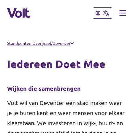
Sluiten
Sluiten
Communities
Standpunten Overijssel
/
Deventer
Volt Almelo
Iedereen Doet Mee
Standpunten
Volt Deventer
Volt Enschede
Over Volt
Wijken die samenbrengen
Volt Hengelo
Volt wil van Deventer een stad maken waar
Mensen
je je buren kent en waar mensen voor elkaar
Volt Zwolle
klaarstaan. We investeren in wijk-, buurt- en
Nieuws