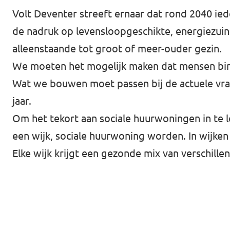
Volt Deventer streeft ernaar dat rond 2040 ie
Agenda
de nadruk op levensloopgeschikte, energiezuinig
alleenstaande tot groot of meer-ouder gezin.
We moeten het mogelijk maken dat mensen binn
Gemeenteraadsverkiezingen 2026
Wat we bouwen moet passen bij de actuele vra
jaar.
Doneer
Om het tekort aan sociale huurwoningen in te
Voor leden
een wijk, sociale huurwoning worden. In wijke
Elke wijk krijgt een gezonde mix van verschille
Vacatures