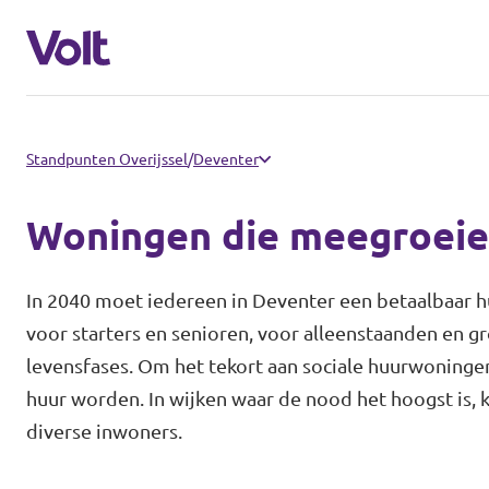
Communities
Standpunten Overijssel
/
Deventer
Volt Almelo
Woningen die meegroeie
Standpunten
Volt Deventer
In 2040 moet iedereen in Deventer een betaalbaar h
Volt Enschede
Over Volt
voor starters en senioren, voor alleenstaanden en gr
levensfases. Om het tekort aan sociale huurwoninge
Volt Hengelo
Mensen
huur worden. In wijken waar de nood het hoogst is, ka
Volt Zwolle
diverse inwoners.
Nieuws