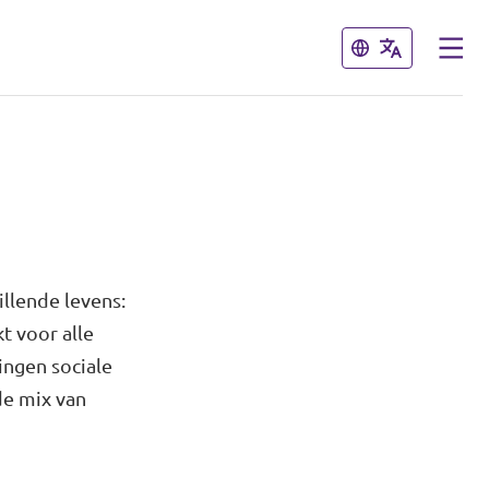
Sluiten
Sluiten
llende levens:
t voor alle
ingen sociale
de mix van