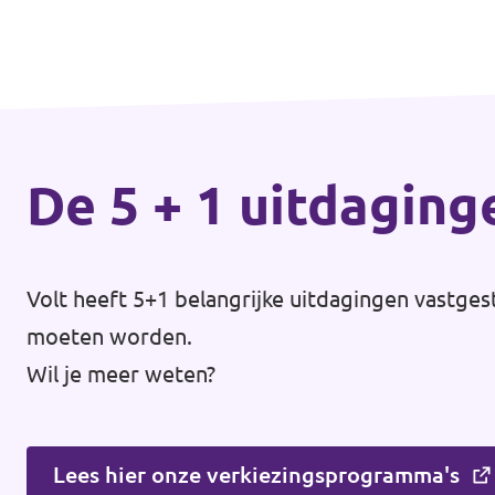
Almelo
Deventer
Enschede
Hengelo
De 5 + 1 uitdaging
Zwolle
Volt heeft 5+1 belangrijke uitdagingen vastges
moeten worden.
Wil je meer weten?
Lees hier onze verkiezingsprogramma's