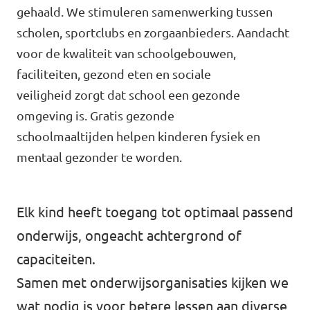
gehaald. We stimuleren samenwerking tussen
Agenda
scholen, sportclubs en zorgaanbieders. Aandacht
voor de kwaliteit van schoolgebouwen,
faciliteiten, gezond eten en sociale
veiligheid zorgt dat school een gezonde
Gemeenteraadsverkiezingen 2026
omgeving is. Gratis gezonde
schoolmaaltijden helpen kinderen fysiek en
Doneer
mentaal gezonder te worden.
Voor leden
Elk kind heeft toegang tot optimaal passend
Vacatures
onderwijs, ongeacht achtergrond of
capaciteiten.
Samen met onderwijsorganisaties kijken we
wat nodig is voor betere lessen aan diverse