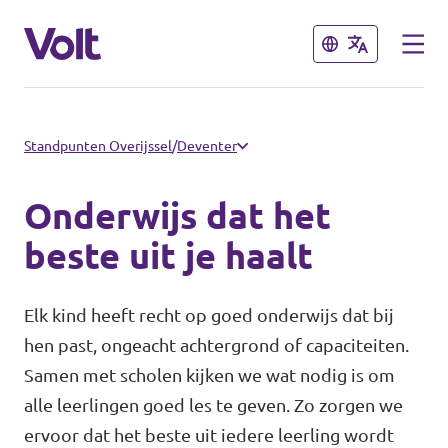
Sluiten
Sluiten
Communities
Standpunten Overijssel
/
Deventer
Volt Almelo
Onderwijs dat het
Standpunten
Volt Deventer
beste uit je haalt
Volt Enschede
Over Volt
Elk kind heeft recht op goed onderwijs dat bij
Volt Hengelo
hen past, ongeacht achtergrond of capaciteiten.
Mensen
Samen met scholen kijken we wat nodig is om
Volt Zwolle
alle leerlingen goed les te geven. Zo zorgen we
Nieuws
ervoor dat het beste uit iedere leerling wordt